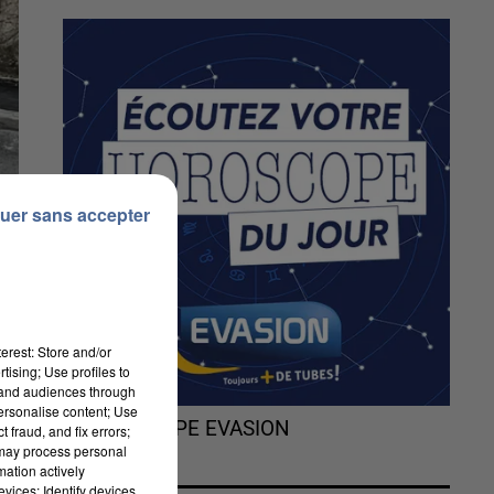
uer sans accepter
erest: Store and/or
tising; Use profiles to
tand audiences through
personalise content; Use
L'HOROSCOPE EVASION
 fraud, and fix errors;
 may process personal
mation actively
vices; Identify devices