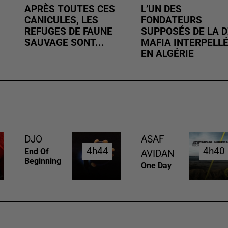
APRÈS TOUTES CES
L’UN DES
CANICULES, LES
FONDATEURS
REFUGES DE FAUNE
SUPPOSÉS DE LA D
SAUVAGE SONT...
MAFIA INTERPELL
EN ALGÉRIE
DJO
ASAF
4h44
4h44
4h40
4h40
End Of
AVIDAN
Beginning
One Day