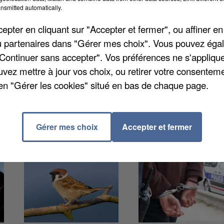
nsmitted automatically.
e lui a coupé la route. Le conducteur s’est alors
e. La victime fait état de plusieurs traumatismes, ta
pter en cliquant sur "Accepter et fermer", ou affiner en
/ou partenaires dans "Gérer mes choix". Vous pouvez éga
"Continuer sans accepter". Vos préférences ne s'appliqu
uvez mettre à jour vos choix, ou retirer votre consenteme
en "Gérer les cookies" situé en bas de chaque page.
Gérer mes choix
Accepter et fermer