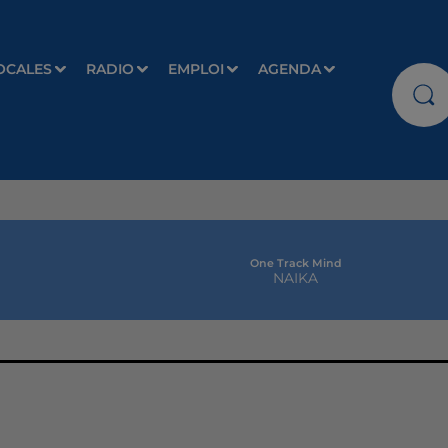
OCALES
RADIO
EMPLOI
AGENDA
One Track Mind
NAIKA