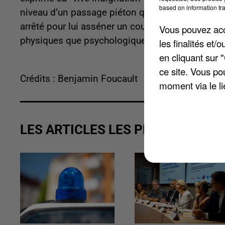
based on information tra
niveau d’un passage piéton quand un automobilist
arrêté pour lui asséner un coup de poing au visag
Vous pouvez acce
physiques que psychologiques.
les finalités et
en cliquant sur 
ce site. Vous po
Crédits : Benjamin Foucault
moment via le li
LES ARTICLES LES PLUS VUS