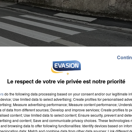
Contin
Le respect de votre vie privée est notre priorité
ers
do the following data processing based on your consent and/or our legitimate int
device; Use limited data to select advertising; Create profiles for personalised adver
vertising; Measure advertising performance; Measure content performance; Unders
ns of data from different sources; Develop and improve services; Create profiles to 
alised content; Use limited data to select content; Ensure security, prevent and detect
ertising and content; Save and communicate privacy choices. These technologies
6. Dans un communiqué l’association Chartràvélo a
and browsing data to offer following functionalities: Identify devices based on infor
s circulait à pied, le vélo à la main et traversait au
eolocation data; Match and combine data from other data sources; Link different de