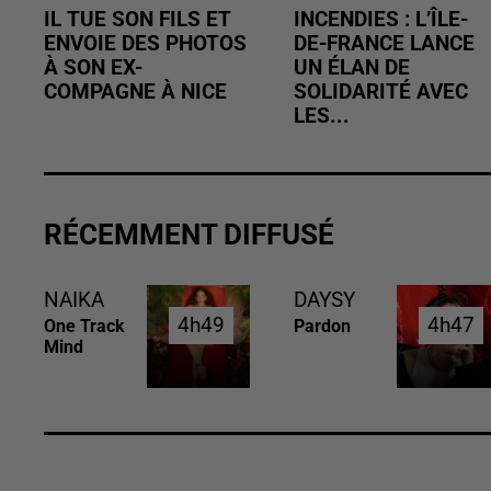
IL TUE SON FILS ET
INCENDIES : L’ÎLE-
ENVOIE DES PHOTOS
DE-FRANCE LANCE
À SON EX-
UN ÉLAN DE
COMPAGNE À NICE
SOLIDARITÉ AVEC
LES...
RÉCEMMENT DIFFUSÉ
NAIKA
DAYSY
4h49
4h49
4h47
4h47
One Track
Pardon
Mind