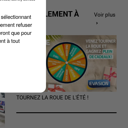
ACTUELLEMENT À
Voir plus
nt
 sélectionnant
GAGNER
lement refuser
eront que pour
nt à tout
TOURNEZ LA ROUE DE L'ÉTÉ !