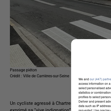
Passage piéton
Crédit :
Ville de Carrières-sur-Seine
We and
our (447) partn
access information on a 
select personalised ad
statistics or combinatio
profiles to select person
Deliver and present adv
Un cycliste agressé à Chartres hier 19 mai 202
data such as IP address 
exprimé sa “vive indignation”. L’un de ses membre
requested; Use precise g