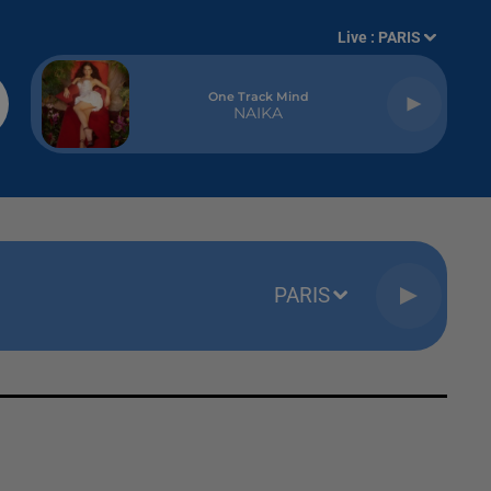
Live :
PARIS
One Track Mind
NAIKA
PARIS