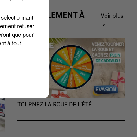
t,
ACTUELLEMENT À
Voir plus
 sélectionnant
GAGNER
lement refuser
eront que pour
nt à tout
TOURNEZ LA ROUE DE L'ÉTÉ !