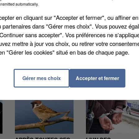
nt "un avis défavorable" des forces de police sur une
nsmitted automatically.
ée dernière le départ et l’arrivée s’étaient fait à Alber
pter en cliquant sur "Accepter et fermer", ou affiner en
/ou partenaires dans "Gérer mes choix". Vous pouvez éga
"Continuer sans accepter". Vos préférences ne s'appliqu
uvez mettre à jour vos choix, ou retirer votre consenteme
en "Gérer les cookies" situé en bas de chaque page.
Gérer mes choix
Accepter et fermer