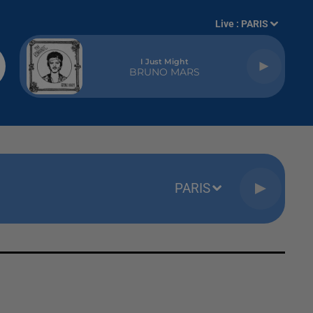
Live :
PARIS
I Just Might
BRUNO MARS
PARIS