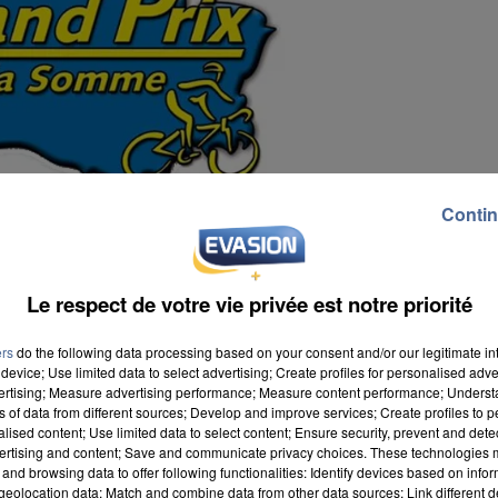
Contin
Le respect de votre vie privée est notre priorité
ers
do the following data processing based on your consent and/or our legitimate int
device; Use limited data to select advertising; Create profiles for personalised adver
vertising; Measure advertising performance; Measure content performance; Unders
ns of data from different sources; Develop and improve services; Create profiles to 
alised content; Use limited data to select content; Ensure security, prevent and detect
ertising and content; Save and communicate privacy choices. These technologies
and browsing data to offer following functionalities: Identify devices based on infor
à sa 39ème édition. Les organisateurs ont annoncé la
eolocation data; Match and combine data from other data sources; Link different de