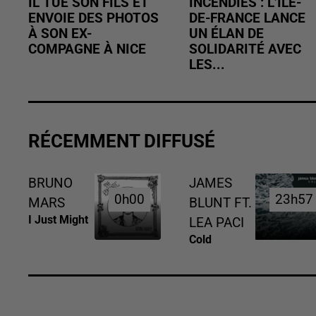
IL TUE SON FILS ET
INCENDIES : L’ÎLE-
ENVOIE DES PHOTOS
DE-FRANCE LANCE
À SON EX-
UN ÉLAN DE
COMPAGNE À NICE
SOLIDARITÉ AVEC
LES...
RÉCEMMENT DIFFUSÉ
BRUNO
JAMES
0h00
0h00
23h57
23h57
MARS
BLUNT FT.
I Just Might
LEA PACI
Cold