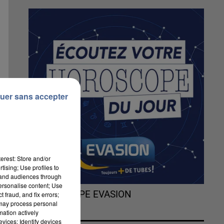
uer sans accepter
erest: Store and/or
tising; Use profiles to
tand audiences through
personalise content; Use
L'HOROSCOPE EVASION
 fraud, and fix errors;
 may process personal
mation actively
vices; Identify devices