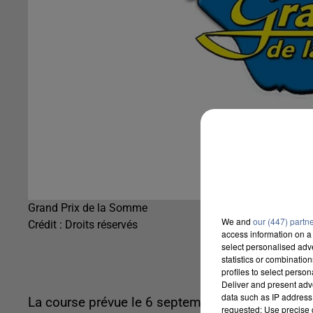
Grand Prix de la Somme
We and
our (447) partn
Crédit :
Droits réservés
access information on a 
select personalised ad
statistics or combinatio
profiles to select person
Deliver and present adv
data such as IP address 
La course prévue le 6 septembre devait en être 
requested; Use precise g