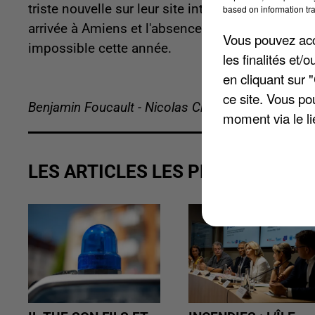
triste nouvelle sur leur site internet, ils évoque
based on information tra
arrivée à Amiens et l'absence d'alternatives. L’ann
Vous pouvez acce
impossible cette année.
les finalités et
en cliquant sur 
ce site. Vous po
Benjamin Foucault - Nicolas Chacun
moment via le li
LES ARTICLES LES PLUS VUS