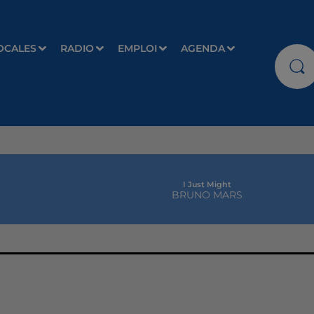
OCALES
RADIO
EMPLOI
AGENDA
I Just Might
BRUNO MARS