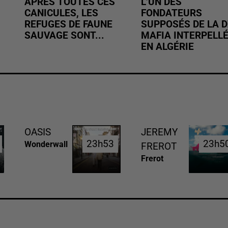
APRÈS TOUTES CES
L’UN DES
CANICULES, LES
FONDATEURS
REFUGES DE FAUNE
SUPPOSÉS DE LA D
SAUVAGE SONT...
MAFIA INTERPELL
EN ALGÉRIE
OASIS
JEREMY
23h53
23h53
23h5
23h5
Wonderwall
FREROT
Frerot