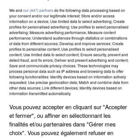
We and
our (447) partners
do the following data processing based on
your consent and/or our legitimate interest: Store and/or access
information on a device; Use limited data to select advertising; Create
profiles for personalised advertising; Use profiles to select personalised
advertising; Measure advertising performance; Measure content
7 août 2026
performance; Understand audiences through statistics or combinations
of data from different sources; Develop and improve services; Create
Un second cadre de la DZ Mafia interpellé en
profiles to personalise content; Use profiles to select personalised
Algérie
content; Use limited data to select content; Ensure security, prevent and
Un cofondateur du réseau avait été interpellé
detect fraud, and fix errors; Deliver and present advertising and content;
Save and communicate privacy choices. These technologies may
quelques jours plus tôt.
process personal data such as IP address and browsing data to offer
following functionalities: Identify devices based on information actively
requested; Use precise geolocation data; Match and combine data from
other data sources; Link different devices; Identify devices based on
information transmitted automatically.
Vous pouvez accepter en cliquant sur "Accepter
et fermer", ou affiner en sélectionnant les
finalités et/ou partenaires dans "Gérer mes
choix". Vous pouvez également refuser en