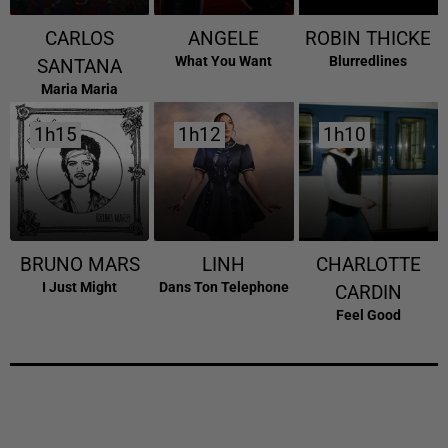
CARLOS
ANGELE
ROBIN THICKE
What You Want
Blurredlines
SANTANA
Maria Maria
1h15
1h15
1h12
1h12
1h10
1h10
BRUNO MARS
LINH
CHARLOTTE
I Just Might
Dans Ton Telephone
CARDIN
Feel Good