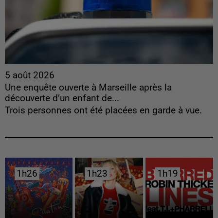
5 août 2026
Une enquête ouverte à Marseille après la
découverte d’un enfant de...
Trois personnes ont été placées en garde à vue.
1h26
1h26
1h23
1h23
1h19
1h19