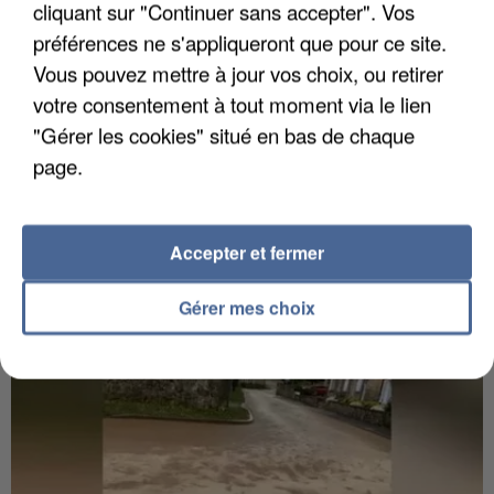
cliquant sur "Continuer sans accepter". Vos
préférences ne s'appliqueront que pour ce site.
Vous pouvez mettre à jour vos choix, ou retirer
votre consentement à tout moment via le lien
"Gérer les cookies" situé en bas de chaque
6 août 2026
page.
Gabriel Attal et Raphaël Glucksmann visés par des
ingérences...
Sollicité, Sébastien Lecornu annonce un "travail
Accepter et fermer
commun" avec les partis à la rentrée.
Gérer mes choix