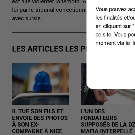
est allé violenter la témoin. Au moment des faits
Vous pouvez acce
lui par le tribunal correctionnel de Compiègne.
les finalités et
avec sursis.
en cliquant sur 
ce site. Vous po
moment via le li
LES ARTICLES LES PLUS VUS
IL TUE SON FILS ET
L’UN DES
ENVOIE DES PHOTOS
FONDATEURS
À SON EX-
SUPPOSÉS DE LA D
COMPAGNE À NICE
MAFIA INTERPELLÉ