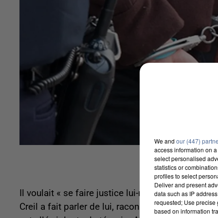
We and
our (447) partn
access information on a 
select personalised ad
statistics or combinatio
profiles to select person
Deliver and present adv
Il voulait « se faire justice lui-même ». Un des p
data such as IP address 
requested; Use precise g
Creil a fait parler de lui, raconte
Le Courrier Pica
based on information tra