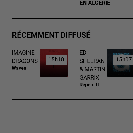
EN ALGÉRIE
RÉCEMMENT DIFFUSÉ
IMAGINE
ED
15h10
15h10
15h07
15h07
DRAGONS
SHEERAN
Waves
& MARTIN
GARRIX
Repeat It