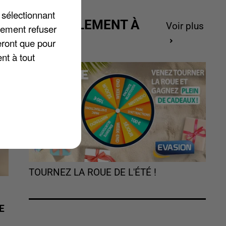
 sélectionnant
ACTUELLEMENT À
Voir plus
lement refuser
GAGNER
eront que pour
nt à tout
TOURNEZ LA ROUE DE L'ÉTÉ !
E