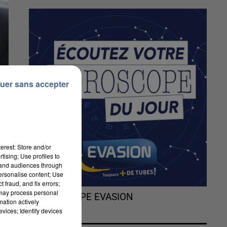
uer sans accepter
erest: Store and/or
tising; Use profiles to
tand audiences through
personalise content; Use
 fraud, and fix errors;
 may process personal
L'HOROSCOPE EVASION
de
mation actively
vices; Identify devices
s