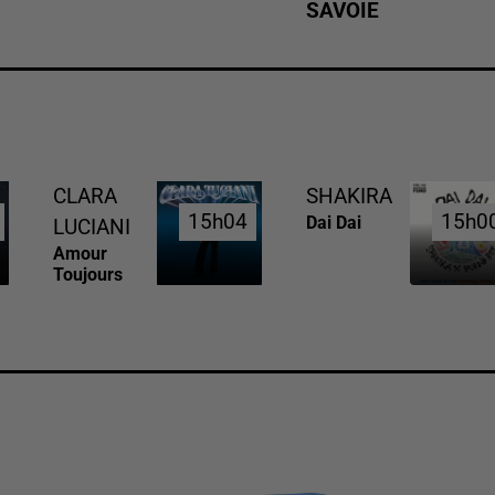
SAVOIE
CLARA
SHAKIRA
15h04
15h04
15h0
15h0
Dai Dai
LUCIANI
Amour
Toujours