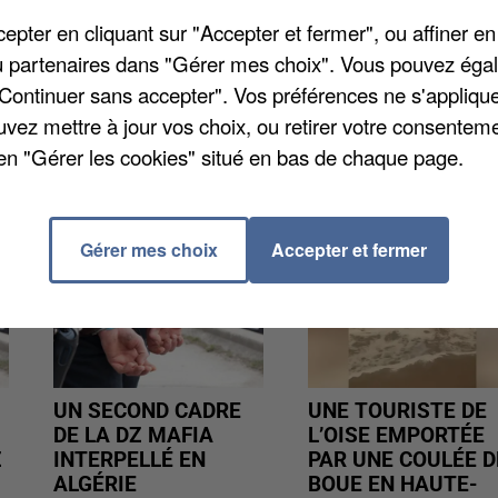
, il était entouré des trois autres prévenus, jugé avec
pter en cliquant sur "Accepter et fermer", ou affiner en
 Il a été condamné à 13 mois de prison ferme dont 6
/ou partenaires dans "Gérer mes choix". Vous pouvez éga
"Continuer sans accepter". Vos préférences ne s'appliqu
uvez mettre à jour vos choix, ou retirer votre consenteme
en "Gérer les cookies" situé en bas de chaque page.
Gérer mes choix
Accepter et fermer
UN SECOND CADRE
UNE TOURISTE DE
DE LA DZ MAFIA
L’OISE EMPORTÉE
Z
INTERPELLÉ EN
PAR UNE COULÉE D
ALGÉRIE
BOUE EN HAUTE-