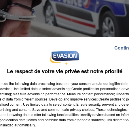
Contin
Le respect de votre vie privée est notre priorité
ers
do the following data processing based on your consent and/or our legitimate int
device; Use limited data to select advertising; Create profiles for personalised adver
vertising; Measure advertising performance; Measure content performance; Unders
ns of data from different sources; Develop and improve services; Create profiles to 
alised content; Use limited data to select content; Ensure security, prevent and detect
ertising and content; Save and communicate privacy choices. These technologies
révenus relaxés pour l'incendie de la voiture du maire 
and browsing data to offer following functionalities: Identify devices based on infor
eolocation data; Match and combine data from other data sources; Link different de
rd
. A peine sorti du tribunal, le jeune homme de 23 an
nsmitted automatically.