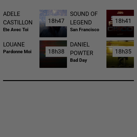
ADELE
SOUND OF
18h47
18h47
18h41
18h41
CASTILLON
LEGEND
Ete Avec Toi
San Francisco
LOUANE
DANIEL
18h38
18h38
18h35
18h35
Pardonne Moi
POWTER
Bad Day