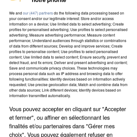
MAFIA INTERPELLÉ EN ALGÉRIE
We and
our (447) partners
do the following data processing based on
your consent and/or our legitimate interest: Store and/or access
information on a device; Use limited data to select advertising; Create
profiles for personalised advertising; Use profiles to select personalised
advertising; Measure advertising performance; Measure content
performance; Understand audiences through statistics or combinations
of data from different sources; Develop and improve services; Create
profiles to personalise content; Use profiles to select personalised
content; Use limited data to select content; Ensure security, prevent and
detect fraud, and fix errors; Deliver and present advertising and content;
Save and communicate privacy choices. These technologies may
process personal data such as IP address and browsing data to offer
following functionalities: Identify devices based on information actively
requested; Use precise geolocation data; Match and combine data from
other data sources; Link different devices; Identify devices based on
information transmitted automatically.
Vous pouvez accepter en cliquant sur "Accepter
UN SECOND CADRE DE LA DZ MAFIA
et fermer", ou affiner en sélectionnant les
INTERPELLÉ EN ALGÉRIE
finalités et/ou partenaires dans "Gérer mes
choix". Vous pouvez également refuser en