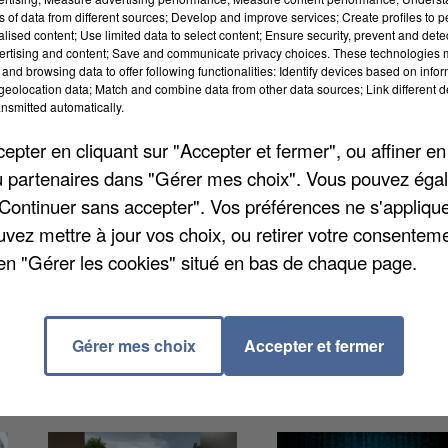
ns of data from different sources; Develop and improve services; Create profiles to 
alised content; Use limited data to select content; Ensure security, prevent and detect
ertising and content; Save and communicate privacy choices. These technologies
and browsing data to offer following functionalities: Identify devices based on infor
eolocation data; Match and combine data from other data sources; Link different de
nsmitted automatically.
 culturel, afin de séparer les lieux de la maison des
pter en cliquant sur "Accepter et fermer", ou affiner en
es, c'est-à-dire qui poussent dans la région. Elle
/ou partenaires dans "Gérer mes choix". Vous pouvez éga
estion des espaces verts, [...] entre l'esthétisme, le
"Continuer sans accepter". Vos préférences ne s'appliqu
re devrait recouvrir la clôture, et les plantes herbacées
uvez mettre à jour vos choix, ou retirer votre consenteme
a taille des tilleuls de Coye-la-Forêt.
en "Gérer les cookies" situé en bas de chaque page.
Gérer mes choix
Accepter et fermer