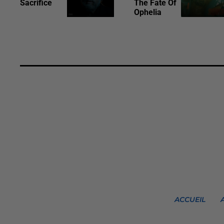
Sacrifice
The Fate Of
Ophelia
ACCUEIL