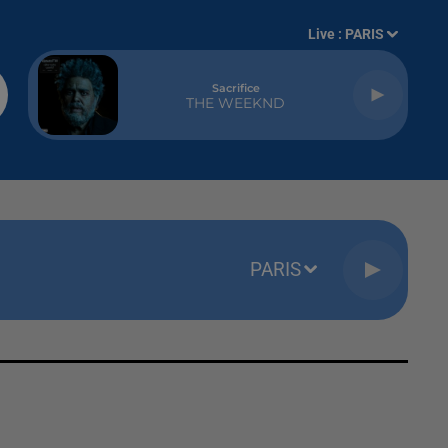
Live :
PARIS
Sacrifice
THE WEEKND
PARIS