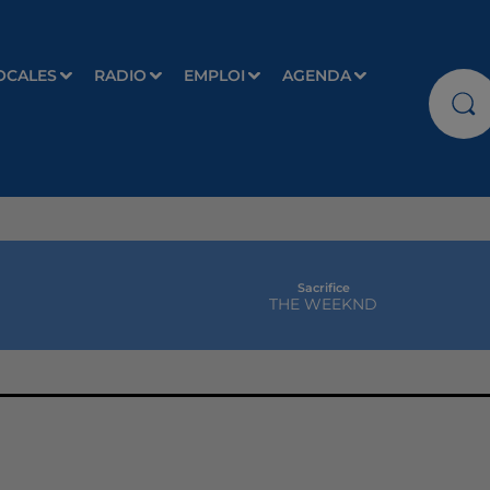
OCALES
RADIO
EMPLOI
AGENDA
Sacrifice
THE WEEKND