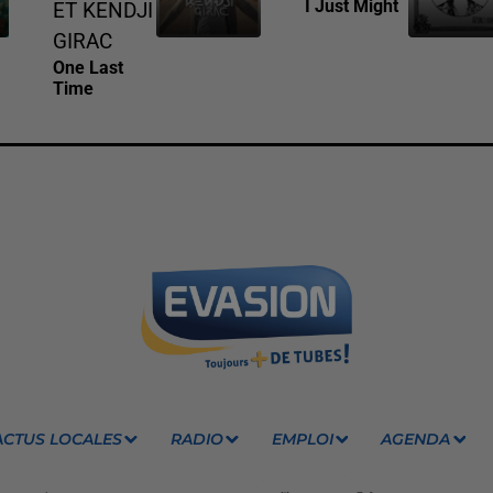
I Just Might
ET KENDJI
GIRAC
One Last
Time
ACTUS LOCALES
RADIO
EMPLOI
AGENDA