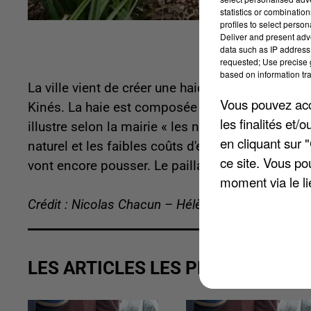
statistics or combinatio
profiles to select person
Deliver and present adv
data such as IP address 
requested; Use precise g
based on information tra
La ville vient de créer une haie derrière le centre
Vous pouvez acce
Kinés. La haie est composée de plantes endémiqu
les finalités et
illustre selon la mairie « les nouveaux modes de g
en cliquant sur 
naturel et les faibles coûts d'entretien ». Un lier
ce site. Vous po
vont encore pousser. Le paillage est composé de l
moment via le li
Crédit : Nicolas Chacun – Hélène Virat
LES ARTICLES LES PLUS VUS