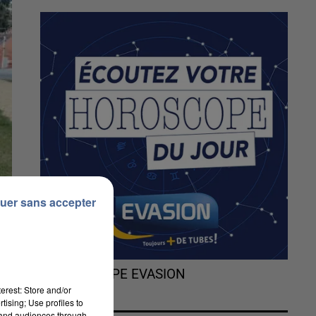
uer sans accepter
L'HOROSCOPE EVASION
erest: Store and/or
tising; Use profiles to
tand audiences through