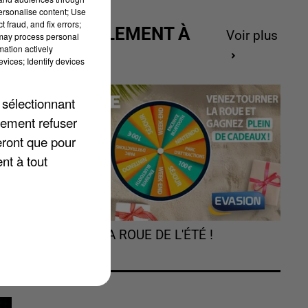
personalise content; Use
 fraud, and fix errors;
ACTUELLEMENT À
Voir plus
 may process personal
mation actively
GAGNER
vices; Identify devices
 sélectionnant
lement refuser
eront que pour
nt à tout
TOURNEZ LA ROUE DE L'ÉTÉ !