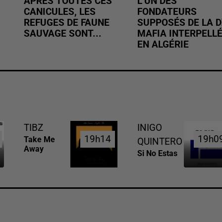
APRÈS TOUTES CES
L’UN DES
CANICULES, LES
FONDATEURS
REFUGES DE FAUNE
SUPPOSÉS DE LA D
SAUVAGE SONT...
MAFIA INTERPELL
EN ALGÉRIE
TIBZ
INIGO
19h14
19h14
19h0
19h0
Take Me
QUINTERO
Away
Si No Estas