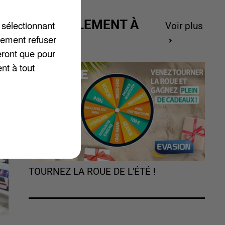
ACTUELLEMENT À
 sélectionnant
Voir plus
GAGNER
lement refuser
eront que pour
nt à tout
TOURNEZ LA ROUE DE L'ÉTÉ !