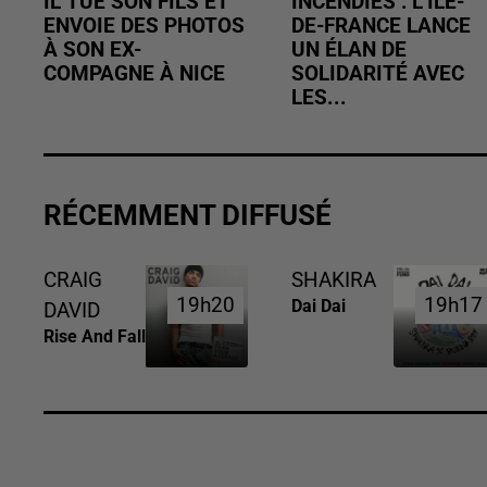
IL TUE SON FILS ET
INCENDIES : L’ÎLE-
ENVOIE DES PHOTOS
DE-FRANCE LANCE
À SON EX-
UN ÉLAN DE
COMPAGNE À NICE
SOLIDARITÉ AVEC
LES...
RÉCEMMENT DIFFUSÉ
CRAIG
SHAKIRA
19h20
19h20
19h17
19h17
Dai Dai
DAVID
Rise And Fall