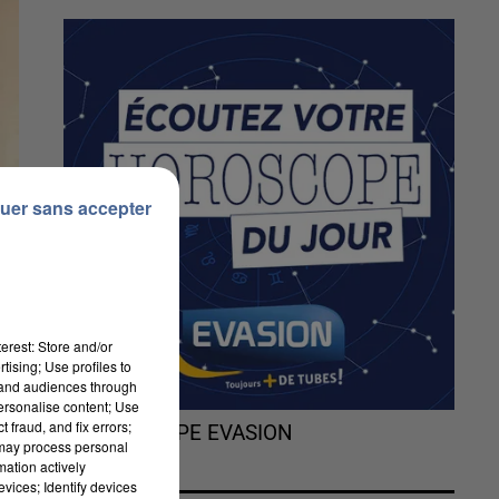
uer sans accepter
erest: Store and/or
tising; Use profiles to
tand audiences through
personalise content; Use
 fraud, and fix errors;
L'HOROSCOPE EVASION
 may process personal
mation actively
vices; Identify devices