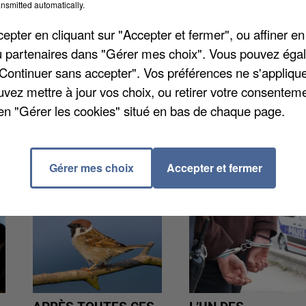
ntournement du péage de Coutevroult. Alors que le
nsmitted automatically.
ilité publique, Jean-François Carenco vient de proposer
pter en cliquant sur "Accepter et fermer", ou affiner en
50 euros par mois pour les automobilistes du
/ou partenaires dans "Gérer mes choix". Vous pouvez éga
 Bailly-Romainvilliers Arnaud de Belenet qui y voit
"Continuer sans accepter". Vos préférences ne s'appliqu
e exploitante de l'autoroute, mais aucun pour le
uvez mettre à jour vos choix, ou retirer votre consenteme
en "Gérer les cookies" situé en bas de chaque page.
Gérer mes choix
Accepter et fermer