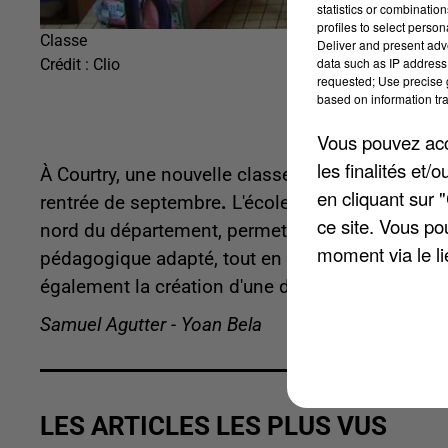
statistics or combinatio
profiles to select person
Classe
Deliver and present adv
data such as IP address 
Crédit :
Clio
requested; Use precise g
based on information tra
Vous pouvez acce
les finalités et
À Courtry, une nouvelle classe dédiée aux enfan
en cliquant sur 
rentrée de septembre
.
L'école élémentaire Michel
ce site. Vous po
nord du département, permettant aux élèves c
moment via le li
pédagogique adapté, tout en étant intégrés à la v
également la création d'une douzième classe da
Samuel Agutter - Yoan Bela
LES ARTICLES LES PLUS VUS