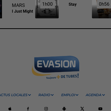
1h00
1h00
0h56
0h56
Stay
MARS
I Just Might
ACTUS LOCALES
RADIO
EMPLOI
AGENDA