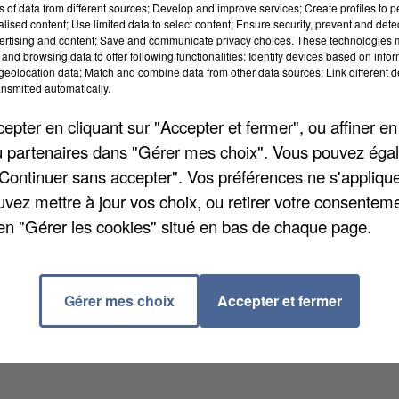
ns of data from different sources; Develop and improve services; Create profiles to 
alised content; Use limited data to select content; Ensure security, prevent and detect
ertising and content; Save and communicate privacy choices. These technologies
and browsing data to offer following functionalities: Identify devices based on infor
eolocation data; Match and combine data from other data sources; Link different de
nsmitted automatically.
pter en cliquant sur "Accepter et fermer", ou affiner en
/ou partenaires dans "Gérer mes choix". Vous pouvez éga
ts sourds et malentendants ouvrira ses portes à la
"Continuer sans accepter". Vos préférences ne s'appliqu
 Lefèvre accueillera le seul dispositif ULIS TFA du
uvez mettre à jour vos choix, ou retirer votre consenteme
oncernés de bénéficier d'un accompagnement
en "Gérer les cookies" situé en bas de chaque page.
ie scolaire ordinaire. Cette ouverture entraîne
ns l'établissement.
Gérer mes choix
Accepter et fermer