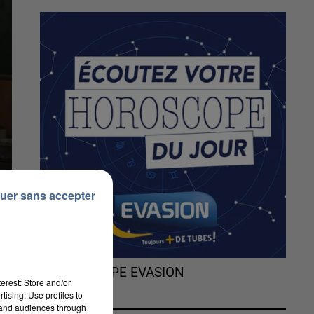
uer sans accepter
L'HOROSCOPE EVASION
erest: Store and/or
tising; Use profiles to
tand audiences through