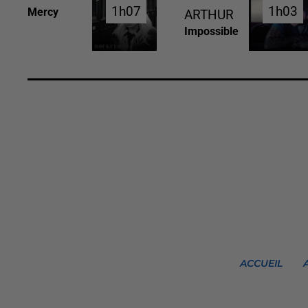
1h07
1h07
1h03
1h03
Mercy
ARTHUR
Impossible
ACCUEIL