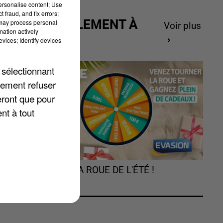
personalise content; Use
 fraud, and fix errors;
ACTUELLEMENT À
 may process personal
Voir plus
mation actively
GAGNER
vices; Identify devices
 sélectionnant
lement refuser
eront que pour
nt à tout
TOURNEZ LA ROUE DE L'ÉTÉ !