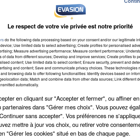
7 à 19h59
Contin
Le respect de votre vie privée est notre priorité
ers
do the following data processing based on your consent and/or our legitimate int
device; Use limited data to select advertising; Create profiles for personalised adver
vertising; Measure advertising performance; Measure content performance; Unders
ns of data from different sources; Develop and improve services; Create profiles to 
alised content; Use limited data to select content; Ensure security, prevent and detect
ertising and content; Save and communicate privacy choices. These technologies
and browsing data to offer following functionalities: Identify devices based on infor
eolocation data; Match and combine data from other data sources; Link different de
nsmitted automatically.
pter en cliquant sur "Accepter et fermer", ou affiner en
/ou partenaires dans "Gérer mes choix". Vous pouvez éga
"Continuer sans accepter". Vos préférences ne s'appliqu
uvez mettre à jour vos choix, ou retirer votre consenteme
en "Gérer les cookies" situé en bas de chaque page.