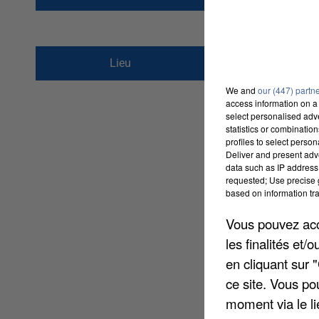
au
8 octobre 201
RUE SAINT MARTIN
Lieu
60600
ETOUY
We and
our (447) partn
access information on a 
select personalised ad
statistics or combinatio
profiles to select person
Deliver and present adv
data such as IP address 
requested; Use precise g
based on information tra
Vous pouvez acce
les finalités et
en cliquant sur 
ce site. Vous po
moment via le li