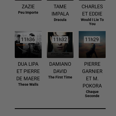
ZAZIE
TAME
CHARLES
Peu Importe
IMPALA
ET EDDIE
Dracula
Would I Lie To
You
11h36
11h36
11h32
11h32
11h29
11h29
DUA LIPA
DAMIANO
PIERRE
ET PIERRE
DAVID
GARNIER
The First Time
DE MAERE
ET M.
These Walls
POKORA
Chaque
Seconde