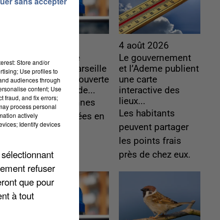
uer sans accepter
5 août 2026
4 août 2026
Une enquête
Le gouvernement
erest: Store and/or
ouverte à Marseille
et l’Ademe publient
tising; Use profiles to
après la découverte
une carte
tand audiences through
personalise content; Use
d’un enfant de...
interactive des
 fraud, and fix errors;
lieux...
Trois personnes
 may process personal
Les habitants
mation actively
ont été placées en
vices; Identify devices
peuvent partager
garde à vue.
les points frais
 sélectionnant
près de chez eux.
lement refuser
eront que pour
nt à tout