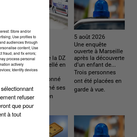
erest: Store and/or
5 août 2026
5 août 2026
tising; Use profiles to
tand audiences through
L’un des
Une enquête
personalise content; Use
fondateurs
ouverte à Marseille
 fraud, and fix errors;
supposés de la DZ
après la découverte
 may process personal
mation actively
Mafia interpellé en
d’un enfant de...
vices; Identify devices
Algérie
Trois personnes
Il est soupçonné
ont été placées en
 sélectionnant
d'y avoir mené ses
garde à vue.
lement refuser
opérations en
eront que pour
France.
nt à tout