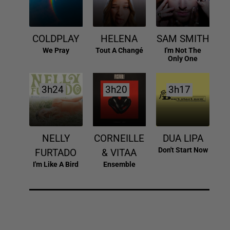
COLDPLAY
HELENA
SAM SMITH
We Pray
Tout A Changé
I'm Not The
Only One
3h24
3h24
3h20
3h20
3h17
3h17
NELLY
CORNEILLE
DUA LIPA
Don't Start Now
FURTADO
& VITAA
I'm Like A Bird
Ensemble