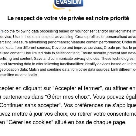
Le respect de votre vie privée est notre priorité
ers
do the following data processing based on your consent and/or our legitimate int
device; Use limited data to select advertising; Create profiles for personalised adver
vertising; Measure advertising performance; Measure content performance; Unders
ns of data from different sources; Develop and improve services; Create profiles to 
alised content; Use limited data to select content; Ensure security, prevent and detect
 9h00
ertising and content; Save and communicate privacy choices. These technologies
and browsing data to offer following functionalities: Identify devices based on infor
 19h59
eolocation data; Match and combine data from other data sources; Link different de
nsmitted automatically.
pter en cliquant sur "Accepter et fermer", ou affiner en
/ou partenaires dans "Gérer mes choix". Vous pouvez éga
"Continuer sans accepter". Vos préférences ne s'appliqu
uvez mettre à jour vos choix, ou retirer votre consenteme
en "Gérer les cookies" situé en bas de chaque page.