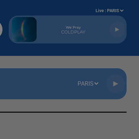
Live :
PARIS
We Pray
COLDPLAY
PARIS