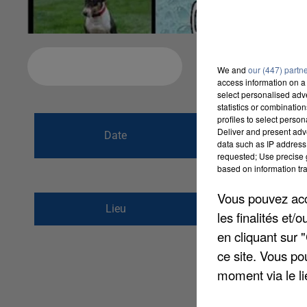
Ajouter à votre calendrier
We and
our (447) partn
access information on a 
select personalised ad
statistics or combinatio
profiles to select person
du
8 juin 2019 à
Deliver and present adv
Date
data such as IP address 
au
9 juin 2019 à
requested; Use precise g
based on information tra
Vous pouvez acce
Rue du Mont Blanc
Lieu
les finalités et
80390
Fressenneville
en cliquant sur 
ce site. Vous po
moment via le li