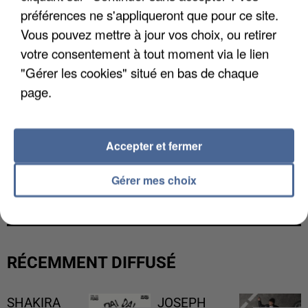
préférences ne s'appliqueront que pour ce site.
Vous pouvez mettre à jour vos choix, ou retirer
votre consentement à tout moment via le lien
"Gérer les cookies" situé en bas de chaque
page.
Accepter et fermer
LES DONNÉES DE 300 000 CLIENTS DÉROBÉES À
Gérer mes choix
INTERMARCHÉ APRÈS UNE...
RÉCEMMENT DIFFUSÉ
SHAKIRA
JOSEPH