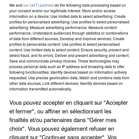
We and
our (447) partners
do the following data processing based on
your consent and/or our legitimate interest: Store and/or access
information on a device; Use limited data to select advertising; Create
profiles for personalised advertising; Use profiles to select personalised
advertising; Measure advertising performance; Measure content
performance; Understand audiences through statistics or combinations
of data from different sources; Develop and improve services; Create
profiles to personalise content; Use profiles to select personalised
content; Use limited data to select content; Ensure security, prevent and
detect fraud, and fix errors; Deliver and present advertising and content;
Save and communicate privacy choices. These technologies may
process personal data such as IP address and browsing data to offer
following functionalities: Identify devices based on information actively
requested; Use precise geolocation data; Match and combine data from
other data sources; Link different devices; Identify devices based on
information transmitted automatically.
UNE TOURISTE DE L’OISE EMPORTÉE PAR UNE
Vous pouvez accepter en cliquant sur "Accepter
COULÉE DE BOUE EN HAUTE-SAVOIE
et fermer", ou affiner en sélectionnant les
finalités et/ou partenaires dans "Gérer mes
choix". Vous pouvez également refuser en
cliquant sur "Continuer sans accepter". Vos