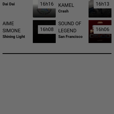
16h16
16h16
16h13
16h13
Dai Dai
KAMEL
Crash
AIME
SOUND OF
16h08
16h08
16h06
16h06
SIMONE
LEGEND
Shining Light
San Francisco