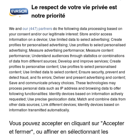
Le respect de votre vie privée est
notre priorité
APRÈS TOUTES CES CANICULES, LES REFUGES
DE FAUNE SAUVAGE SONT...
We and
our (447) partners
do the following data processing based on
your consent and/or our legitimate interest: Store and/or access
information on a device; Use limited data to select advertising; Create
profiles for personalised advertising; Use profiles to select personalised
advertising; Measure advertising performance; Measure content
performance; Understand audiences through statistics or combinations
of data from different sources; Develop and improve services; Create
profiles to personalise content; Use profiles to select personalised
content; Use limited data to select content; Ensure security, prevent and
detect fraud, and fix errors; Deliver and present advertising and content;
Save and communicate privacy choices. These technologies may
process personal data such as IP address and browsing data to offer
following functionalities: Identify devices based on information actively
requested; Use precise geolocation data; Match and combine data from
other data sources; Link different devices; Identify devices based on
information transmitted automatically.
Vous pouvez accepter en cliquant sur "Accepter
et fermer", ou affiner en sélectionnant les
L’UN DES FONDATEURS SUPPOSÉS DE LA DZ