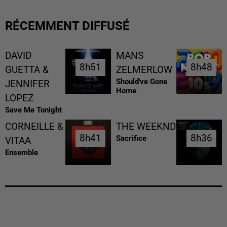
RÉCEMMENT DIFFUSÉ
DAVID
MANS
8h51
8h51
8h48
8h48
GUETTA &
ZELMERLOW
Should've Gone
JENNIFER
Home
LOPEZ
Save Me Tonight
CORNEILLE &
THE WEEKND
8h41
8h41
8h36
8h36
Sacrifice
VITAA
Ensemble