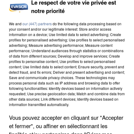
Le respect de votre vie privée est
notre priorité
INCENDIES : L’ÎLE-DE-FRANCE LANCE UN ÉLAN
DE SOLIDARITÉ AVEC LES...
We and
our (447) partners
do the following data processing based on
your consent and/or our legitimate interest: Store and/or access
information on a device; Use limited data to select advertising; Create
profiles for personalised advertising; Use profiles to select personalised
advertising; Measure advertising performance; Measure content
performance; Understand audiences through statistics or combinations
of data from different sources; Develop and improve services; Create
profiles to personalise content; Use profiles to select personalised
content; Use limited data to select content; Ensure security, prevent and
detect fraud, and fix errors; Deliver and present advertising and content;
Save and communicate privacy choices. These technologies may
process personal data such as IP address and browsing data to offer
following functionalities: Identify devices based on information actively
requested; Use precise geolocation data; Match and combine data from
other data sources; Link different devices; Identify devices based on
information transmitted automatically.
Vous pouvez accepter en cliquant sur "Accepter
et fermer", ou affiner en sélectionnant les
APRÈS TOUTES CES CANICULES, LES REFUGES