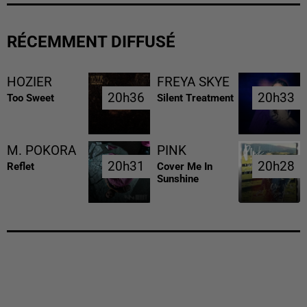
RÉCEMMENT DIFFUSÉ
HOZIER
FREYA SKYE
20h36
20h36
20h33
20h33
Too Sweet
Silent Treatment
M. POKORA
PINK
20h31
20h31
20h28
20h28
Reflet
Cover Me In
Sunshine