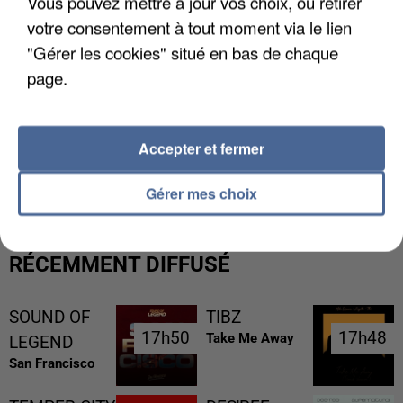
Vous pouvez mettre à jour vos choix, ou retirer
votre consentement à tout moment via le lien
L'upload de fichier est limité à 2Mo pour les images et PDF et 5Mo pour les
"Gérer les cookies" situé en bas de chaque
audios.
page.
Envoyer la candidature
Accepter et fermer
Gérer mes choix
RÉCEMMENT DIFFUSÉ
SOUND OF
TIBZ
17h50
17h50
17h48
17h48
Take Me Away
LEGEND
San Francisco