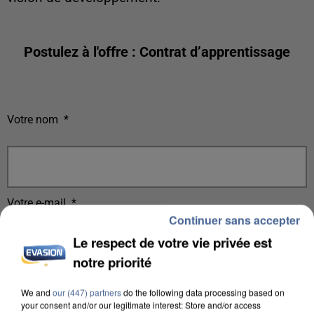
Postulez à l'offre : Contrat d’apprentissage
Votre nom
*
Votre e-mail
*
Continuer sans accepter
Le respect de votre vie privée est
notre priorité
Votre n° de téléphone
*
We and
our (447) partners
do the following data processing based on
your consent and/or our legitimate interest: Store and/or access