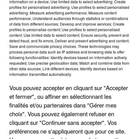
information on a device; Use limited data to select advertising; Create
profiles for personalised advertising; Use profiles to select personalised
advertising; Measure advertising performance; Measure content
performance; Understand audiences through statistics or combinations
of data from different sources; Develop and improve services; Create
Votre message
*
profiles to personalise content; Use profiles to select personalised
content; Use limited data to select content; Ensure security, prevent and
detect fraud, and fix errors; Deliver and present advertising and content;
Save and communicate privacy choices. These technologies may
process personal data such as IP address and browsing data to offer
following functionalities: Identify devices based on information actively
requested; Use precise geolocation data; Match and combine data from
other data sources; Link different devices; Identify devices based on
Taille maximum : 500 caractères
information transmitted automatically.
Votre CV
Vous pouvez accepter en cliquant sur "Accepter
et fermer", ou affiner en sélectionnant les
finalités et/ou partenaires dans "Gérer mes
L'upload de fichier est limité à 2Mo pour les images et PDF et 5Mo pour les
choix". Vous pouvez également refuser en
audios.
cliquant sur "Continuer sans accepter". Vos
Votre lettre de motivation
préférences ne s'appliqueront que pour ce site.