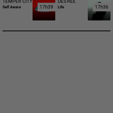
TEMPER CITY
DES'REE
17h39
17h39
17h36
17h36
Self Aware
Life