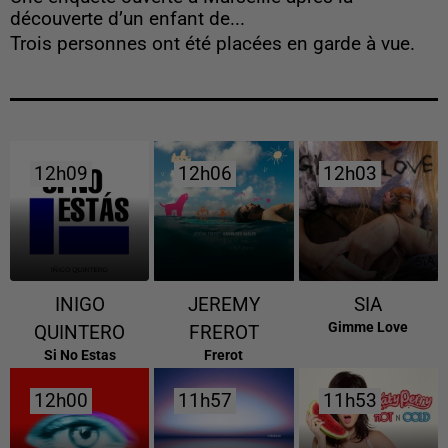
découverte d’un enfant de...
Trois personnes ont été placées en garde à vue.
12h09
12h09
12h06
12h06
12h03
12h03
INIGO
JEREMY
SIA
Gimme Love
QUINTERO
FREROT
Si No Estas
Frerot
12h00
12h00
11h57
11h57
11h53
11h53