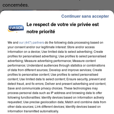
concernées.
Continuer sans accepter
Le respect de votre vie privée est
notre priorité
We and
our (447) partners
do the following data processing based on
your consent and/or our legitimate interest: Store and/or access
information on a device; Use limited data to select advertising; Create
profiles for personalised advertising; Use profiles to select personalised
advertising; Measure advertising performance; Measure content
performance; Understand audiences through statistics or combinations
of data from different sources; Develop and improve services; Create
profiles to personalise content; Use profiles to select personalised
content; Use limited data to select content; Ensure security, prevent and
detect fraud, and fix errors; Deliver and present advertising and content;
Save and communicate privacy choices. These technologies may
process personal data such as IP address and browsing data to offer
following functionalities: Identify devices based on information actively
7 août 2026
requested; Use precise geolocation data; Match and combine data from
Un second cadre de la DZ Mafia interpellé en
other data sources; Link different devices; Identify devices based on
Algérie
information transmitted automatically.