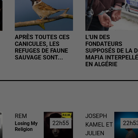
APRÈS TOUTES CES
L’UN DES
CANICULES, LES
FONDATEURS
REFUGES DE FAUNE
SUPPOSÉS DE LA D
SAUVAGE SONT...
MAFIA INTERPELL
EN ALGÉRIE
REM
JOSEPH
22h55
22h55
22h5
22h5
Losing My
KAMEL ET
Religion
JULIEN