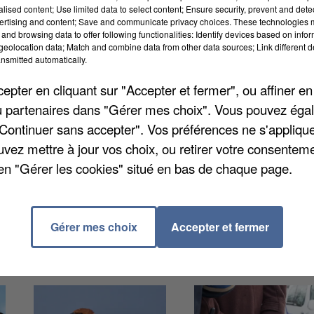
alised content; Use limited data to select content; Ensure security, prevent and detect
ertising and content; Save and communicate privacy choices. These technologies
and browsing data to offer following functionalities: Identify devices based on infor
eolocation data; Match and combine data from other data sources; Link different de
nsmitted automatically.
 Franciliens : comment permettre à chacun de bien
pter en cliquant sur "Accepter et fermer", ou affiner en
il régional recense plus de 118.400 votes à sa
/ou partenaires dans "Gérer mes choix". Vous pouvez éga
nts peuvent soumettre leurs idées, mais aussi réagir
"Continuer sans accepter". Vos préférences ne s'appliqu
ns d'un mois pour participer en cliquant sur
make.org
.
uvez mettre à jour vos choix, ou retirer votre consenteme
en "Gérer les cookies" situé en bas de chaque page.
Gérer mes choix
Accepter et fermer