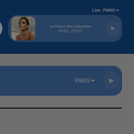
Live :
PARIS
Le Chant Des Colombes
AMEL BENT
PARIS