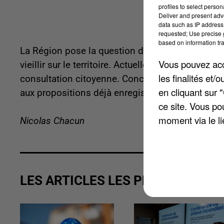
profiles to select person
Deliver and present adv
data such as IP address 
requested; Use precise g
based on information tra
La Région pose la question dès maintenant aux
Vous pouvez acce
vieillir sur le territoire. Actuellement, le conse
les finalités et
consultation citoyenne. Concrètement les habita
en cliquant sur 
aux propositions déjà enregistrées. Il reste moi
ce site. Vous po
moment via le li
Nicolas Chacun
LES ARTICLES LES PLUS VUS