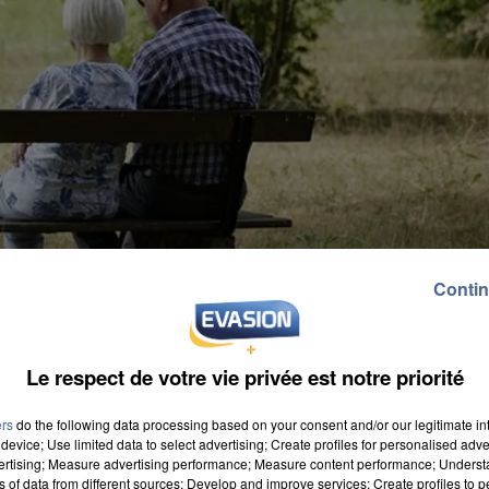
Contin
Le respect de votre vie privée est notre priorité
ers
do the following data processing based on your consent and/or our legitimate int
device; Use limited data to select advertising; Create profiles for personalised adver
vertising; Measure advertising performance; Measure content performance; Unders
ns of data from different sources; Develop and improve services; Create profiles to 