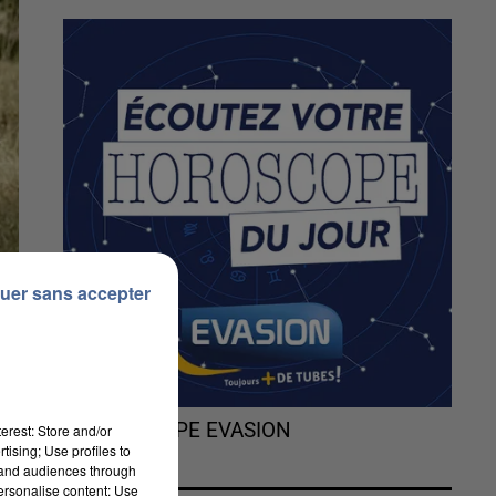
uer sans accepter
L'HOROSCOPE EVASION
erest: Store and/or
tising; Use profiles to
tand audiences through
personalise content; Use