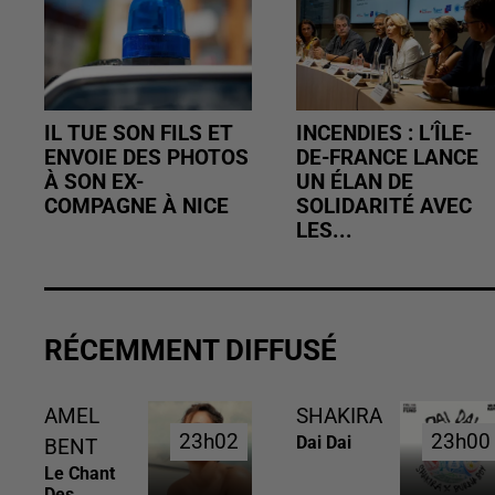
IL TUE SON FILS ET
INCENDIES : L’ÎLE-
ENVOIE DES PHOTOS
DE-FRANCE LANCE
À SON EX-
UN ÉLAN DE
COMPAGNE À NICE
SOLIDARITÉ AVEC
LES...
RÉCEMMENT DIFFUSÉ
AMEL
SHAKIRA
23h02
23h02
23h00
23h00
Dai Dai
BENT
Le Chant
Des