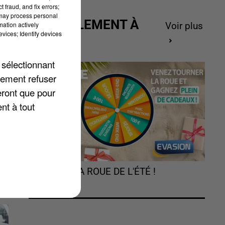
 fraud, and fix errors;
 may process personal
ACTUELLEMENT À
mation actively
Voir plus
vices; Identify devices
GAGNER
 sélectionnant
lement refuser
eront que pour
nt à tout
TOURNEZ LA ROUE DE L'ÉTÉ !