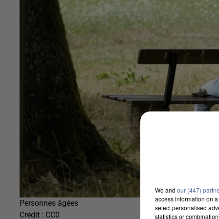
We and
our (447) partn
access information on a 
Personnes âgées
select personalised ad
Crédit :
CC0
statistics or combinatio