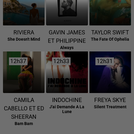
RIVIERA
GAVIN JAMES
TAYLOR SWIFT
She Doesn't Mind
The Fate Of Ophelia
ET PHILIPPINE
Always
12h37
12h37
12h33
12h33
12h31
12h31
CAMILA
INDOCHINE
FREYA SKYE
J'ai Demande A La
Silent Treatment
CABELLO ET ED
Lune
SHEERAN
Bam Bam