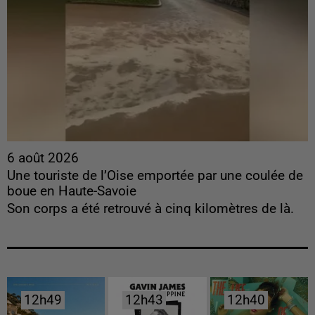
6 août 2026
Une touriste de l’Oise emportée par une coulée de
boue en Haute-Savoie
Son corps a été retrouvé à cinq kilomètres de là.
12h49
12h49
12h43
12h43
12h40
12h40