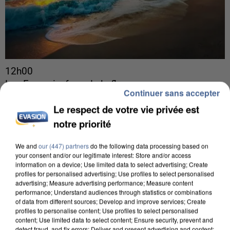
12h00
Les Français, fans de la flemme
Continuer sans accepter
C’est la journée mondiale de la paresse ce lundi
Le respect de votre vie privée est
10 août 2026. Et Macadam a mené une étude très
notre priorité
sérieuse sur la question.
We and
our (447) partners
do the following data processing based on
your consent and/or our legitimate interest: Store and/or access
information on a device; Use limited data to select advertising; Create
profiles for personalised advertising; Use profiles to select personalised
advertising; Measure advertising performance; Measure content
performance; Understand audiences through statistics or combinations
of data from different sources; Develop and improve services; Create
profiles to personalise content; Use profiles to select personalised
content; Use limited data to select content; Ensure security, prevent and
detect fraud, and fix errors; Deliver and present advertising and content;