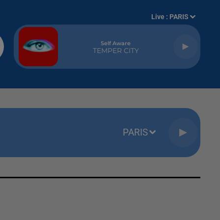
Live :
PARIS
Self Aware
TEMPER CITY
PARIS