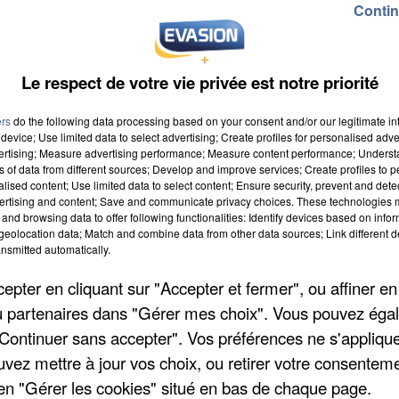
Contin
Le respect de votre vie privée est notre priorité
ers
do the following data processing based on your consent and/or our legitimate int
device; Use limited data to select advertising; Create profiles for personalised adver
 à 8h00
vertising; Measure advertising performance; Measure content performance; Unders
ns of data from different sources; Develop and improve services; Create profiles to 
 à 18h59
alised content; Use limited data to select content; Ensure security, prevent and detect
ertising and content; Save and communicate privacy choices. These technologies
and browsing data to offer following functionalities: Identify devices based on infor
eolocation data; Match and combine data from other data sources; Link different de
nsmitted automatically.
pter en cliquant sur "Accepter et fermer", ou affiner en
/ou partenaires dans "Gérer mes choix". Vous pouvez éga
"Continuer sans accepter". Vos préférences ne s'appliqu
uvez mettre à jour vos choix, ou retirer votre consenteme
en "Gérer les cookies" situé en bas de chaque page.