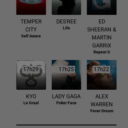
TEMPER
DES'REE
ED
Life
CITY
SHEERAN &
Self Aware
MARTIN
GARRIX
Repeat It
17h29
17h29
17h25
17h25
17h22
17h22
KYO
LADY GAGA
ALEX
Le Graal
Poker Face
WARREN
Fever Dream