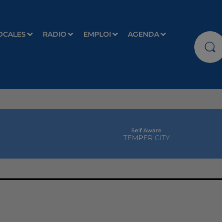
OCALES
RADIO
EMPLOI
AGENDA
Self Aware
TEMPER CITY