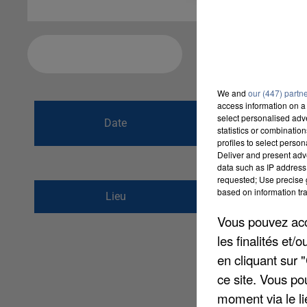
Ajouter à votre calendrier
We and
our (447) partn
access information on a 
du
23 mars 2019
select personalised ad
Date
statistics or combinatio
au
23 mars 2019
profiles to select person
Deliver and present adv
data such as IP address 
requested; Use precise g
1 rue du Musée
based on information tra
Lieu
60000
BEAUVAIS
Vous pouvez acce
les finalités et
en cliquant sur 
ce site. Vous po
moment via le li