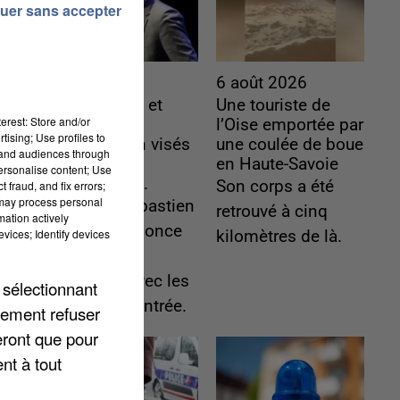
uer sans accepter
6 août 2026
6 août 2026
Gabriel Attal et
Une touriste de
erest: Store and/or
Raphaël
l’Oise emportée par
tising; Use profiles to
Glucksmann visés
une coulée de boue
tand audiences through
par des
en Haute-Savoie
personalise content; Use
ingérences...
Son corps a été
 fraud, and fix errors;
 may process personal
Sollicité, Sébastien
retrouvé à cinq
mation actively
Lecornu annonce
vices; Identify devices
kilomètres de là.
un "travail
commun" avec les
 sélectionnant
partis à la rentrée.
lement refuser
eront que pour
nt à tout