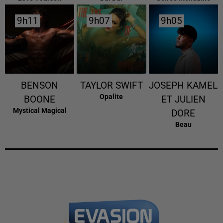
9h11
9h11
9h07
9h07
9h05
9h05
BENSON
TAYLOR SWIFT
JOSEPH KAMEL
Opalite
BOONE
ET JULIEN
Mystical Magical
DORE
Beau