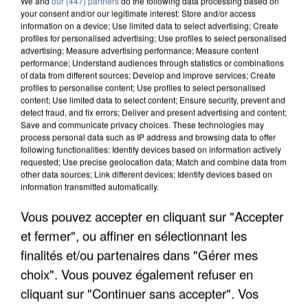
We and
our (447) partners
do the following data processing based on
your consent and/or our legitimate interest: Store and/or access
7 août 2026
information on a device; Use limited data to select advertising; Create
profiles for personalised advertising; Use profiles to select personalised
Les données de 300 000 clients dérobées à
advertising; Measure advertising performance; Measure content
Intermarché après une...
performance; Understand audiences through statistics or combinations
Les données bancaires ne seraient pas
of data from different sources; Develop and improve services; Create
profiles to personalise content; Use profiles to select personalised
concernées.
content; Use limited data to select content; Ensure security, prevent and
detect fraud, and fix errors; Deliver and present advertising and content;
Save and communicate privacy choices. These technologies may
process personal data such as IP address and browsing data to offer
following functionalities: Identify devices based on information actively
requested; Use precise geolocation data; Match and combine data from
other data sources; Link different devices; Identify devices based on
information transmitted automatically.
Vous pouvez accepter en cliquant sur "Accepter
et fermer", ou affiner en sélectionnant les
finalités et/ou partenaires dans "Gérer mes
choix". Vous pouvez également refuser en
cliquant sur "Continuer sans accepter". Vos