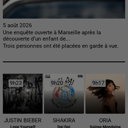
5 août 2026
Une enquête ouverte à Marseille après la
découverte d’un enfant de...
Trois personnes ont été placées en garde à vue.
9h23
9h23
9h20
9h20
9h17
9h17
JUSTIN BIEBER
SHAKIRA
ORIA
Love Yourself
Dai Dai
Soiree Mondaine