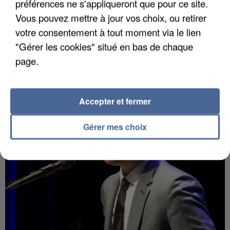
préférences ne s'appliqueront que pour ce site.
Vous pouvez mettre à jour vos choix, ou retirer
7 août 2026
votre consentement à tout moment via le lien
Un second cadre de la DZ Mafia interpellé en
"Gérer les cookies" situé en bas de chaque
Algérie
page.
Un cofondateur du réseau avait été interpellé
quelques jours plus tôt.
Accepter et fermer
Gérer mes choix