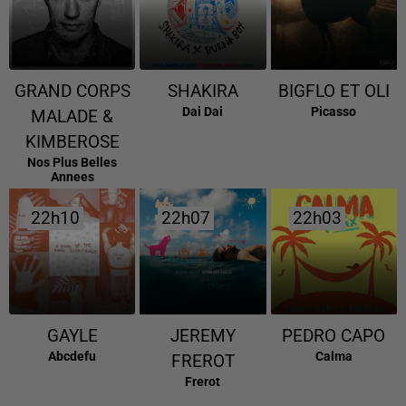
GRAND CORPS
SHAKIRA
BIGFLO ET OLI
Dai Dai
Picasso
MALADE &
KIMBEROSE
Nos Plus Belles
Annees
22h10
22h10
22h07
22h07
22h03
22h03
GAYLE
JEREMY
PEDRO CAPO
Abcdefu
Calma
FREROT
Frerot