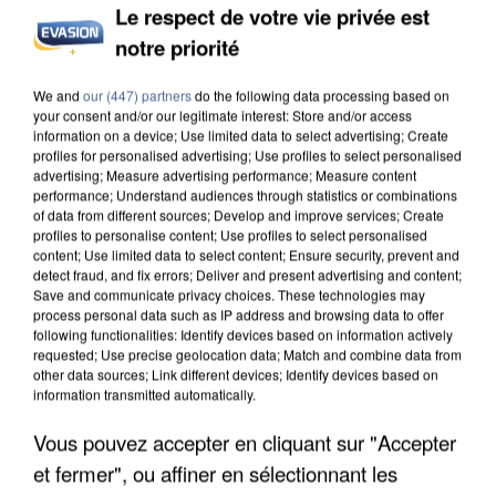
Le respect de votre vie privée est
notre priorité
We and
our (447) partners
do the following data processing based on
your consent and/or our legitimate interest: Store and/or access
information on a device; Use limited data to select advertising; Create
profiles for personalised advertising; Use profiles to select personalised
9h00
advertising; Measure advertising performance; Measure content
Une nouvelle canicule va faire chauffer la France
performance; Understand audiences through statistics or combinations
of data from different sources; Develop and improve services; Create
cette semaine
profiles to personalise content; Use profiles to select personalised
22 départements sont placés en vigilance orange
content; Use limited data to select content; Ensure security, prevent and
detect fraud, and fix errors; Deliver and present advertising and content;
dès ce lundi 10 août 2026.
Save and communicate privacy choices. These technologies may
process personal data such as IP address and browsing data to offer
following functionalities: Identify devices based on information actively
requested; Use precise geolocation data; Match and combine data from
other data sources; Link different devices; Identify devices based on
information transmitted automatically.
Vous pouvez accepter en cliquant sur "Accepter
et fermer", ou affiner en sélectionnant les