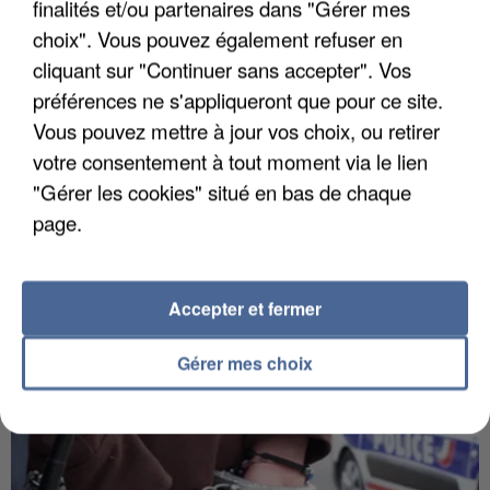
finalités et/ou partenaires dans "Gérer mes
choix". Vous pouvez également refuser en
cliquant sur "Continuer sans accepter". Vos
préférences ne s'appliqueront que pour ce site.
Vous pouvez mettre à jour vos choix, ou retirer
votre consentement à tout moment via le lien
7 août 2026
"Gérer les cookies" situé en bas de chaque
Les données de 300 000 clients dérobées à
page.
Intermarché après une...
Les données bancaires ne seraient pas
concernées.
Accepter et fermer
Gérer mes choix