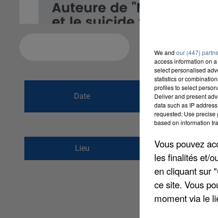
Ajouter à votre calendrier
We and
our (447) partn
access information on a 
select personalised ad
statistics or combinatio
du
25 novembre 
profiles to select person
Date
Deliver and present adv
au
25 novembre 
data such as IP address 
requested; Use precise g
based on information tra
Vous pouvez acce
1, chemin des Prés
Lieu
les finalités et
77810
Thomery
en cliquant sur 
ce site. Vous po
moment via le li