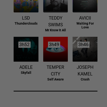
LSD
TEDDY
AVICII
Thunderclouds
Waiting For
SWIMS
Love
Mr Know It All
3h52
3h52
3h49
3h49
3h46
3h46
ADELE
TEMPER
JOSEPH
Skyfall
CITY
KAMEL
Self Aware
Crash