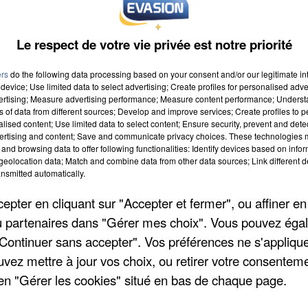
Le respect de votre vie privée est notre priorité
ers
do the following data processing based on your consent and/or our legitimate int
device; Use limited data to select advertising; Create profiles for personalised adver
vertising; Measure advertising performance; Measure content performance; Unders
ns of data from different sources; Develop and improve services; Create profiles to 
2021 à 8h00
alised content; Use limited data to select content; Ensure security, prevent and detect
ertising and content; Save and communicate privacy choices. These technologies
2021 à 18h59
and browsing data to offer following functionalities: Identify devices based on infor
eolocation data; Match and combine data from other data sources; Link different de
nsmitted automatically.
pter en cliquant sur "Accepter et fermer", ou affiner en
/ou partenaires dans "Gérer mes choix". Vous pouvez éga
"Continuer sans accepter". Vos préférences ne s'appliqu
uvez mettre à jour vos choix, ou retirer votre consenteme
en "Gérer les cookies" situé en bas de chaque page.