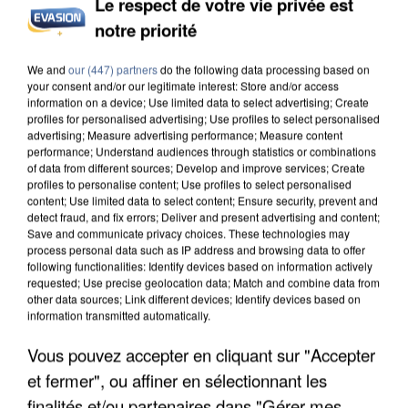
Le respect de votre vie privée est
UN SECOND CADRE DE LA DZ MAFIA
notre priorité
INTERPELLÉ EN ALGÉRIE
We and
our (447) partners
do the following data processing based on
your consent and/or our legitimate interest: Store and/or access
information on a device; Use limited data to select advertising; Create
profiles for personalised advertising; Use profiles to select personalised
advertising; Measure advertising performance; Measure content
performance; Understand audiences through statistics or combinations
of data from different sources; Develop and improve services; Create
profiles to personalise content; Use profiles to select personalised
content; Use limited data to select content; Ensure security, prevent and
detect fraud, and fix errors; Deliver and present advertising and content;
Save and communicate privacy choices. These technologies may
process personal data such as IP address and browsing data to offer
following functionalities: Identify devices based on information actively
requested; Use precise geolocation data; Match and combine data from
other data sources; Link different devices; Identify devices based on
information transmitted automatically.
Vous pouvez accepter en cliquant sur "Accepter
UNE TOURISTE DE L’OISE EMPORTÉE PAR UNE
et fermer", ou affiner en sélectionnant les
COULÉE DE BOUE EN HAUTE-SAVOIE
finalités et/ou partenaires dans "Gérer mes