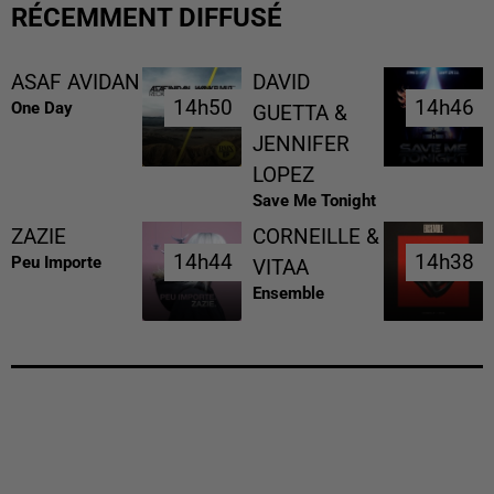
RÉCEMMENT DIFFUSÉ
ASAF AVIDAN
DAVID
14h50
14h50
14h46
14h46
One Day
GUETTA &
JENNIFER
LOPEZ
Save Me Tonight
ZAZIE
CORNEILLE &
14h44
14h44
14h38
14h38
Peu Importe
VITAA
Ensemble