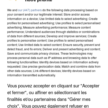
We and
our (447) partners
do the following data processing based on
your consent and/or our legitimate interest: Store and/or access
information on a device; Use limited data to select advertising; Create
profiles for personalised advertising; Use profiles to select personalised
advertising; Measure advertising performance; Measure content
performance; Understand audiences through statistics or combinations
8h00
of data from different sources; Develop and improve services; Create
Un second cadre de la DZ Mafia interpellé en
profiles to personalise content; Use profiles to select personalised
Algérie
content; Use limited data to select content; Ensure security, prevent and
detect fraud, and fix errors; Deliver and present advertising and content;
Un cofondateur du réseau avait été interpellé
Save and communicate privacy choices. These technologies may
quelques jours plus tôt.
process personal data such as IP address and browsing data to offer
following functionalities: Identify devices based on information actively
requested; Use precise geolocation data; Match and combine data from
other data sources; Link different devices; Identify devices based on
information transmitted automatically.
Vous pouvez accepter en cliquant sur "Accepter
et fermer", ou affiner en sélectionnant les
finalités et/ou partenaires dans "Gérer mes
choix". Vous pouvez également refuser en