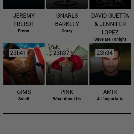
JEREMY
GNARLS
DAVID GUETTA
FREROT
BARKLEY
& JENNIFER
Frerot
Crazy
LOPEZ
Save Me Tonight
23h41
23h41
23h37
23h37
23h34
23h34
GIMS
PINK
AMIR
Soleil
What About Us
A L'imparfaite