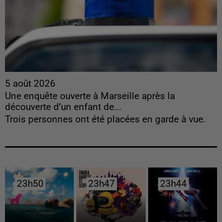
5 août 2026
Une enquête ouverte à Marseille après la
découverte d’un enfant de...
Trois personnes ont été placées en garde à vue.
23h50
23h50
23h47
23h47
23h44
23h44