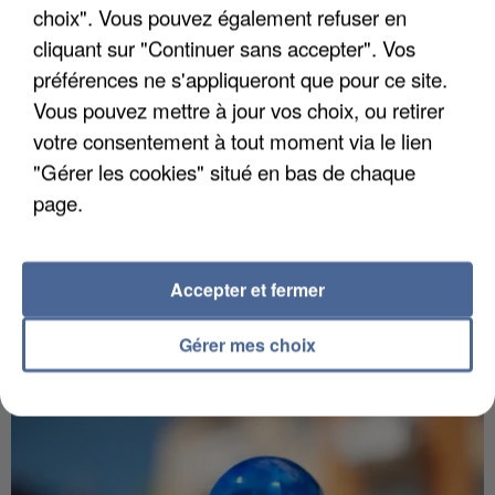
choix". Vous pouvez également refuser en
cliquant sur "Continuer sans accepter". Vos
préférences ne s'appliqueront que pour ce site.
Vous pouvez mettre à jour vos choix, ou retirer
votre consentement à tout moment via le lien
"Gérer les cookies" situé en bas de chaque
page.
5 août 2026
L’un des fondateurs supposés de la DZ Mafia
Accepter et fermer
interpellé en Algérie
Il est soupçonné d'y avoir mené ses opérations en
Gérer mes choix
France.