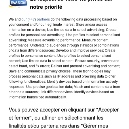
notre priorité
We and
our (447) partners
do the following data processing based on
your consent and/or our legitimate interest: Store and/or access
information on a device; Use limited data to select advertising; Create
profiles for personalised advertising; Use profiles to select personalised
advertising; Measure advertising performance; Measure content
performance; Understand audiences through statistics or combinations
of data from different sources; Develop and improve services; Create
profiles to personalise content; Use profiles to select personalised
content; Use limited data to select content; Ensure security, prevent and
detect fraud, and fix errors; Deliver and present advertising and content;
7h56
Save and communicate privacy choices. These technologies may
Une touriste de l’Oise emportée par une coulée de
process personal data such as IP address and browsing data to offer
following functionalities: Identify devices based on information actively
boue en Haute-Savoie
requested; Use precise geolocation data; Match and combine data from
Son corps a été retrouvé à cinq kilomètres de là.
other data sources; Link different devices; Identify devices based on
information transmitted automatically.
Vous pouvez accepter en cliquant sur "Accepter
et fermer", ou affiner en sélectionnant les
finalités et/ou partenaires dans "Gérer mes