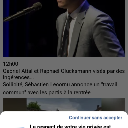
12h00
Gabriel Attal et Raphaël Glucksmann visés par des
ingérences...
Sollicité, Sébastien Lecornu annonce un "travail
commun" avec les partis à la rentrée.
Continuer sans accepter
Le respect de votre vie privée est