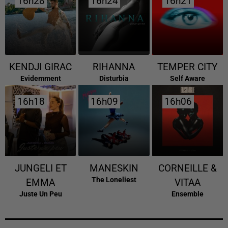
16h28
16h28
16h24
16h24
16h21
16h21
KENDJI GIRAC
RIHANNA
TEMPER CITY
Evidemment
Disturbia
Self Aware
16h18
16h18
16h09
16h09
16h06
16h06
JUNGELI ET
MANESKIN
CORNEILLE &
The Loneliest
EMMA
VITAA
Juste Un Peu
Ensemble