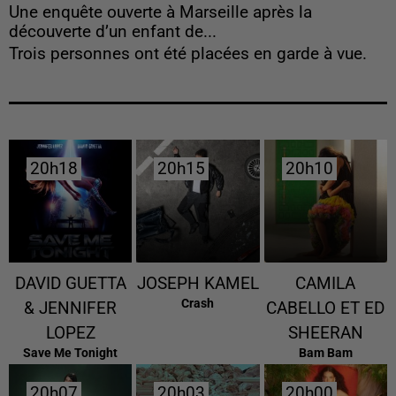
Une enquête ouverte à Marseille après la
découverte d’un enfant de...
Trois personnes ont été placées en garde à vue.
20h18
20h18
20h15
20h15
20h10
20h10
DAVID GUETTA
JOSEPH KAMEL
CAMILA
Crash
& JENNIFER
CABELLO ET ED
LOPEZ
SHEERAN
Save Me Tonight
Bam Bam
20h07
20h07
20h03
20h03
20h00
20h00