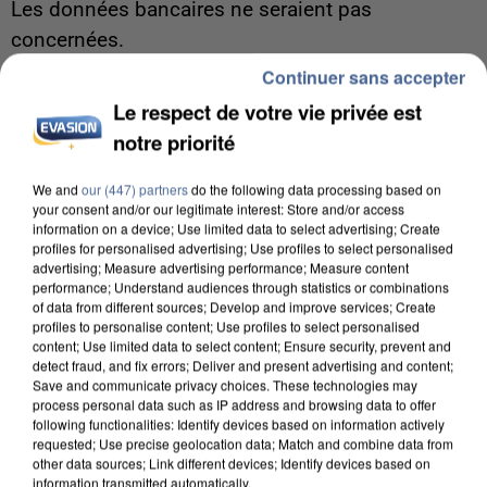
Les données bancaires ne seraient pas
concernées.
Continuer sans accepter
Le respect de votre vie privée est
notre priorité
We and
our (447) partners
do the following data processing based on
your consent and/or our legitimate interest: Store and/or access
information on a device; Use limited data to select advertising; Create
profiles for personalised advertising; Use profiles to select personalised
advertising; Measure advertising performance; Measure content
performance; Understand audiences through statistics or combinations
of data from different sources; Develop and improve services; Create
profiles to personalise content; Use profiles to select personalised
content; Use limited data to select content; Ensure security, prevent and
detect fraud, and fix errors; Deliver and present advertising and content;
Save and communicate privacy choices. These technologies may
process personal data such as IP address and browsing data to offer
following functionalities: Identify devices based on information actively
7 août 2026
requested; Use precise geolocation data; Match and combine data from
Un second cadre de la DZ Mafia interpellé en
other data sources; Link different devices; Identify devices based on
information transmitted automatically.
Algérie