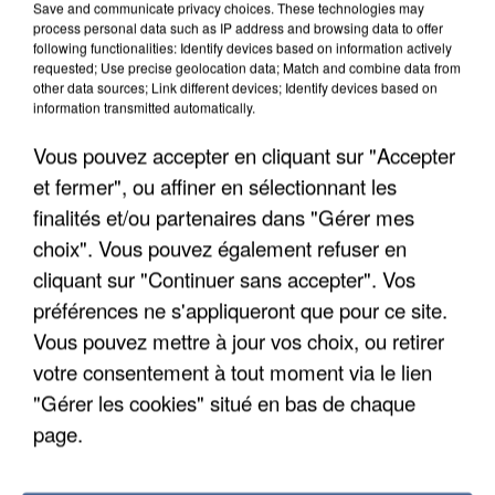
Save and communicate privacy choices. These technologies may
process personal data such as IP address and browsing data to offer
following functionalities: Identify devices based on information actively
requested; Use precise geolocation data; Match and combine data from
other data sources; Link different devices; Identify devices based on
information transmitted automatically.
Vous pouvez accepter en cliquant sur "Accepter
et fermer", ou affiner en sélectionnant les
finalités et/ou partenaires dans "Gérer mes
5 août 2026
choix". Vous pouvez également refuser en
L’un des fondateurs supposés de la DZ Mafia
interpellé en Algérie
cliquant sur "Continuer sans accepter". Vos
Il est soupçonné d'y avoir mené ses opérations en
préférences ne s'appliqueront que pour ce site.
France.
Vous pouvez mettre à jour vos choix, ou retirer
votre consentement à tout moment via le lien
"Gérer les cookies" situé en bas de chaque
page.