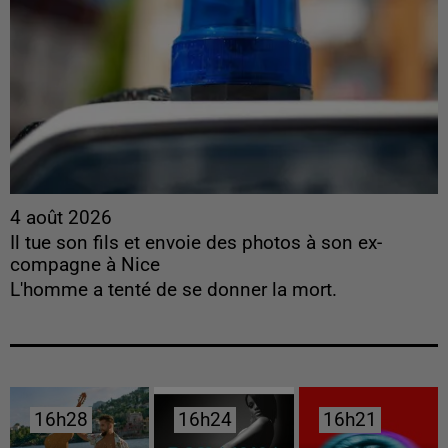
4 août 2026
Il tue son fils et envoie des photos à son ex-
compagne à Nice
L'homme a tenté de se donner la mort.
16h28
16h28
16h24
16h24
16h21
16h21