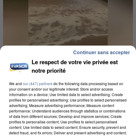
Continuer sans accepter
Le respect de votre vie privée est
7h56
notre priorité
Une touriste de l’Oise emportée par une coulée de
boue en Haute-Savoie
We and
our (447) partners
do the following data processing based on
Son corps a été retrouvé à cinq kilomètres de là.
your consent and/or our legitimate interest: Store and/or access
information on a device; Use limited data to select advertising; Create
profiles for personalised advertising; Use profiles to select personalised
advertising; Measure advertising performance; Measure content
performance; Understand audiences through statistics or combinations
of data from different sources; Develop and improve services; Create
profiles to personalise content; Use profiles to select personalised
content; Use limited data to select content; Ensure security, prevent and
detect fraud, and fix errors; Deliver and present advertising and content;