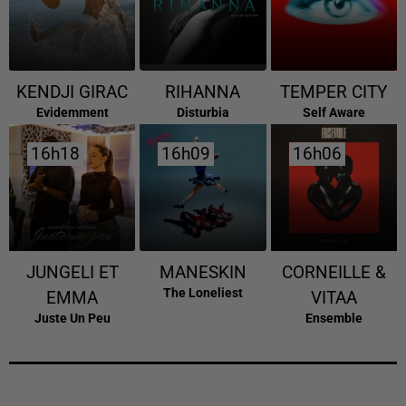
KENDJI GIRAC
RIHANNA
TEMPER CITY
Evidemment
Disturbia
Self Aware
16h18
16h18
16h09
16h09
16h06
16h06
JUNGELI ET
MANESKIN
CORNEILLE &
The Loneliest
EMMA
VITAA
Juste Un Peu
Ensemble