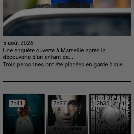
5 août 2026
Une enquête ouverte à Marseille après la
découverte d’un enfant de...
Trois personnes ont été placées en garde à vue.
2h41
2h41
2h37
2h37
2h35
2h35