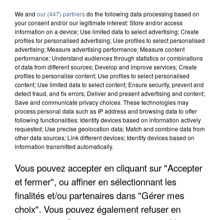
We and
our (447) partners
do the following data processing based on
your consent and/or our legitimate interest: Store and/or access
information on a device; Use limited data to select advertising; Create
profiles for personalised advertising; Use profiles to select personalised
advertising; Measure advertising performance; Measure content
7 août 2026
performance; Understand audiences through statistics or combinations
Un second cadre de la DZ Mafia interpellé en
of data from different sources; Develop and improve services; Create
Algérie
profiles to personalise content; Use profiles to select personalised
content; Use limited data to select content; Ensure security, prevent and
Un cofondateur du réseau avait été interpellé
detect fraud, and fix errors; Deliver and present advertising and content;
quelques jours plus tôt.
Save and communicate privacy choices. These technologies may
process personal data such as IP address and browsing data to offer
following functionalities: Identify devices based on information actively
requested; Use precise geolocation data; Match and combine data from
other data sources; Link different devices; Identify devices based on
information transmitted automatically.
Vous pouvez accepter en cliquant sur "Accepter
et fermer", ou affiner en sélectionnant les
finalités et/ou partenaires dans "Gérer mes
choix". Vous pouvez également refuser en