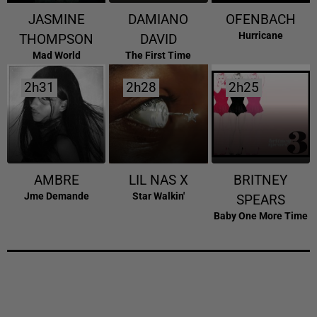
JASMINE
DAMIANO
OFENBACH
Hurricane
THOMPSON
DAVID
Mad World
The First Time
2h31
2h31
2h28
2h28
2h25
2h25
AMBRE
LIL NAS X
BRITNEY
Jme Demande
Star Walkin'
SPEARS
Baby One More Time