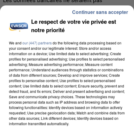
Les données bancaires ne seraient pas
concernées.
Continuer sans accepter
Le respect de votre vie privée est
notre priorité
We and
our (447) partners
do the following data processing based on
your consent and/or our legitimate interest: Store and/or access
information on a device; Use limited data to select advertising; Create
profiles for personalised advertising; Use profiles to select personalised
advertising; Measure advertising performance; Measure content
performance; Understand audiences through statistics or combinations
of data from different sources; Develop and improve services; Create
profiles to personalise content; Use profiles to select personalised
content; Use limited data to select content; Ensure security, prevent and
detect fraud, and fix errors; Deliver and present advertising and content;
Save and communicate privacy choices. These technologies may
process personal data such as IP address and browsing data to offer
following functionalities: Identify devices based on information actively
requested; Use precise geolocation data; Match and combine data from
7 août 2026
other data sources; Link different devices; Identify devices based on
information transmitted automatically.
Un second cadre de la DZ Mafia interpellé en
Algérie