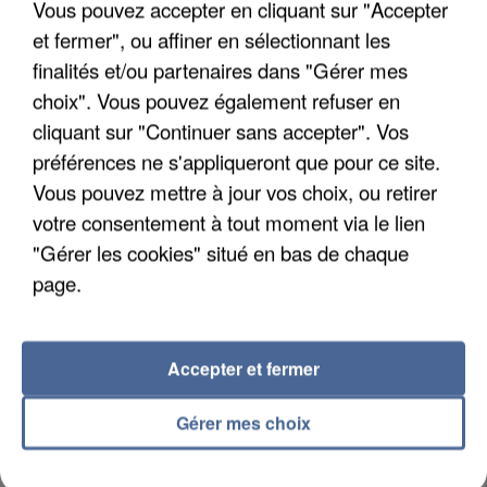
Vous pouvez accepter en cliquant sur "Accepter
Un cofondateur du réseau avait été interpellé
et fermer", ou affiner en sélectionnant les
quelques jours plus tôt.
finalités et/ou partenaires dans "Gérer mes
choix". Vous pouvez également refuser en
cliquant sur "Continuer sans accepter". Vos
préférences ne s'appliqueront que pour ce site.
Vous pouvez mettre à jour vos choix, ou retirer
votre consentement à tout moment via le lien
"Gérer les cookies" situé en bas de chaque
page.
Accepter et fermer
Gérer mes choix
6 août 2026
Gabriel Attal et Raphaël Glucksmann visés par des