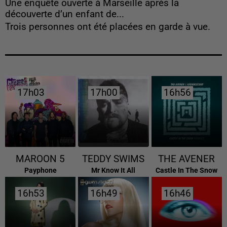
Une enquête ouverte à Marseille après la
découverte d’un enfant de...
Trois personnes ont été placées en garde à vue.
17h03
17h03
17h00
17h00
16h56
16h56
MAROON 5
TEDDY SWIMS
THE AVENER
Payphone
Mr Know It All
Castle In The Snow
16h53
16h53
16h49
16h49
16h46
16h46