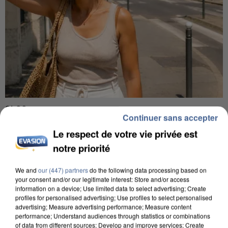
9h00
Continuer sans accepter
Une nouvelle canicule va faire chauffer la France
Le respect de votre vie privée est
cette semaine
22 départements sont placés en vigilance orange
notre priorité
dès ce lundi 10 août 2026.
We and
our (447) partners
do the following data processing based on
your consent and/or our legitimate interest: Store and/or access
information on a device; Use limited data to select advertising; Create
profiles for personalised advertising; Use profiles to select personalised
advertising; Measure advertising performance; Measure content
performance; Understand audiences through statistics or combinations
of data from different sources; Develop and improve services; Create