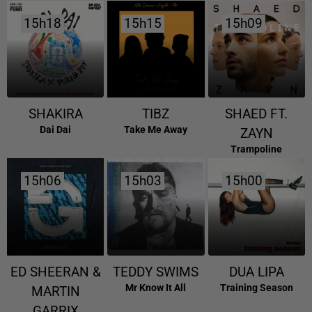
15h18
15h18
15h15
15h15
15h09
15h09
SHAKIRA
TIBZ
SHAED FT.
Dai Dai
Take Me Away
ZAYN
Trampoline
15h06
15h06
15h03
15h03
15h00
15h00
ED SHEERAN &
TEDDY SWIMS
DUA LIPA
Mr Know It All
Training Season
MARTIN
GARRIX