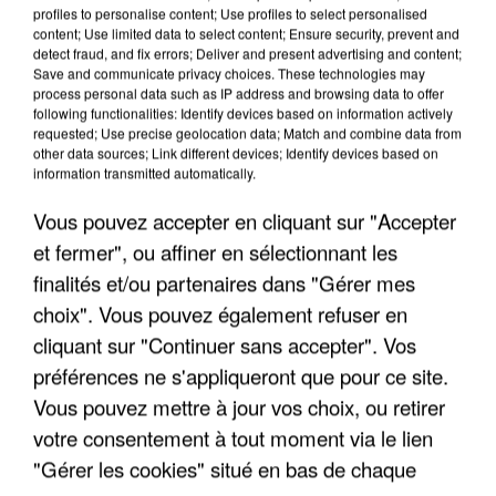
profiles to personalise content; Use profiles to select personalised
content; Use limited data to select content; Ensure security, prevent and
detect fraud, and fix errors; Deliver and present advertising and content;
Save and communicate privacy choices. These technologies may
process personal data such as IP address and browsing data to offer
following functionalities: Identify devices based on information actively
requested; Use precise geolocation data; Match and combine data from
other data sources; Link different devices; Identify devices based on
information transmitted automatically.
Vous pouvez accepter en cliquant sur "Accepter
et fermer", ou affiner en sélectionnant les
7 août 2026
finalités et/ou partenaires dans "Gérer mes
Les données de 300 000 clients dérobées à
Intermarché après une...
choix". Vous pouvez également refuser en
Les données bancaires ne seraient pas
cliquant sur "Continuer sans accepter". Vos
concernées.
préférences ne s'appliqueront que pour ce site.
Vous pouvez mettre à jour vos choix, ou retirer
votre consentement à tout moment via le lien
"Gérer les cookies" situé en bas de chaque