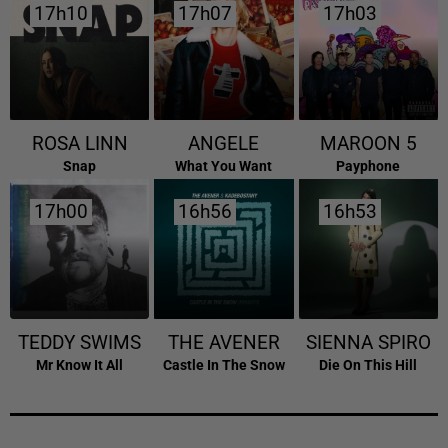
17h10
17h10
17h07
17h07
17h03
17h03
ROSA LINN
ANGELE
MAROON 5
Snap
What You Want
Payphone
17h00
17h00
16h56
16h56
16h53
16h53
TEDDY SWIMS
THE AVENER
SIENNA SPIRO
Mr Know It All
Castle In The Snow
Die On This Hill