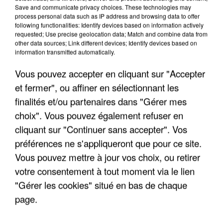
Save and communicate privacy choices. These technologies may
process personal data such as IP address and browsing data to offer
following functionalities: Identify devices based on information actively
requested; Use precise geolocation data; Match and combine data from
other data sources; Link different devices; Identify devices based on
information transmitted automatically.
Vous pouvez accepter en cliquant sur "Accepter
et fermer", ou affiner en sélectionnant les
finalités et/ou partenaires dans "Gérer mes
choix". Vous pouvez également refuser en
6 août 2026
cliquant sur "Continuer sans accepter". Vos
Gabriel Attal et Raphaël Glucksmann visés par des
préférences ne s'appliqueront que pour ce site.
ingérences...
Sollicité, Sébastien Lecornu annonce un "travail
Vous pouvez mettre à jour vos choix, ou retirer
commun" avec les partis à la rentrée.
votre consentement à tout moment via le lien
"Gérer les cookies" situé en bas de chaque
page.