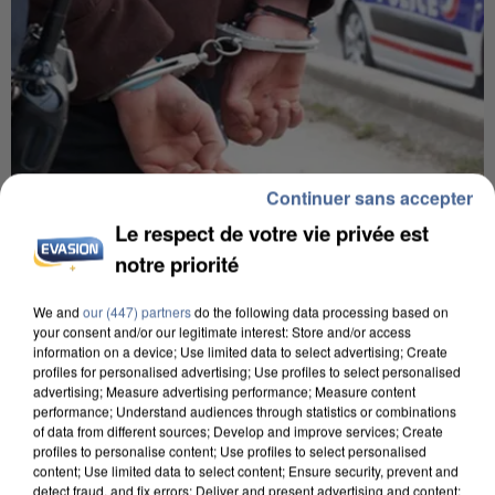
Continuer sans accepter
Le respect de votre vie privée est
7 août 2026
notre priorité
Un second cadre de la DZ Mafia interpellé en
Algérie
We and
our (447) partners
do the following data processing based on
Un cofondateur du réseau avait été interpellé
your consent and/or our legitimate interest: Store and/or access
information on a device; Use limited data to select advertising; Create
quelques jours plus tôt.
profiles for personalised advertising; Use profiles to select personalised
advertising; Measure advertising performance; Measure content
performance; Understand audiences through statistics or combinations
of data from different sources; Develop and improve services; Create
profiles to personalise content; Use profiles to select personalised
content; Use limited data to select content; Ensure security, prevent and
detect fraud, and fix errors; Deliver and present advertising and content;