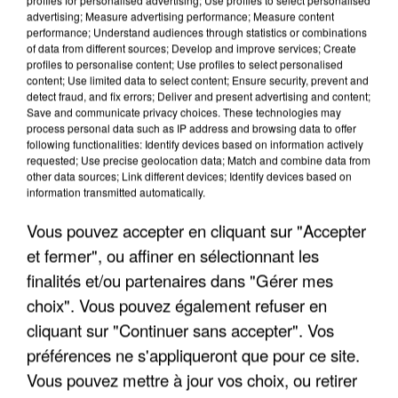
Algérie
advertising; Measure advertising performance; Measure content
performance; Understand audiences through statistics or combinations
Un cofondateur du réseau avait été interpellé
of data from different sources; Develop and improve services; Create
quelques jours plus tôt.
profiles to personalise content; Use profiles to select personalised
content; Use limited data to select content; Ensure security, prevent and
detect fraud, and fix errors; Deliver and present advertising and content;
Save and communicate privacy choices. These technologies may
process personal data such as IP address and browsing data to offer
following functionalities: Identify devices based on information actively
requested; Use precise geolocation data; Match and combine data from
other data sources; Link different devices; Identify devices based on
information transmitted automatically.
Vous pouvez accepter en cliquant sur "Accepter
et fermer", ou affiner en sélectionnant les
finalités et/ou partenaires dans "Gérer mes
choix". Vous pouvez également refuser en
cliquant sur "Continuer sans accepter". Vos
préférences ne s'appliqueront que pour ce site.
Vous pouvez mettre à jour vos choix, ou retirer
6 août 2026