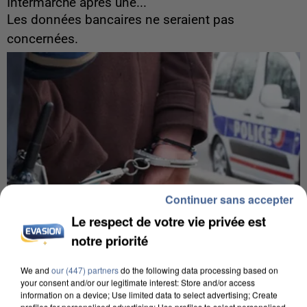
Intermarché après une...
Les données bancaires ne seraient pas
concernées.
Continuer sans accepter
Le respect de votre vie privée est
notre priorité
We and
our (447) partners
do the following data processing based on
your consent and/or our legitimate interest: Store and/or access
8h00
information on a device; Use limited data to select advertising; Create
Un second cadre de la DZ Mafia interpellé en
profiles for personalised advertising; Use profiles to select personalised