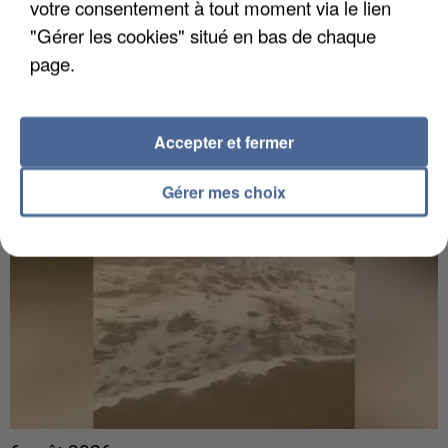
votre consentement à tout moment via le lien
Gabriel Attal et Raphaël Glucksmann visés par des
"Gérer les cookies" situé en bas de chaque
ingérences...
Sollicité, Sébastien Lecornu annonce un "travail
page.
commun" avec les partis à la rentrée.
Accepter et fermer
Gérer mes choix