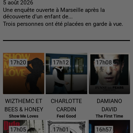
5 août 2026
Une enquête ouverte à Marseille après la
découverte d’un enfant de...
Trois personnes ont été placées en garde à vue.
17h20
17h20
17h12
17h12
17h08
17h08
WIZTHEMC ET
CHARLOTTE
DAMIANO
BEES & HONEY
CARDIN
DAVID
Show Me Loves
Feel Good
The First Time
17h05
17h05
17h01
17h01
16h57
16h57