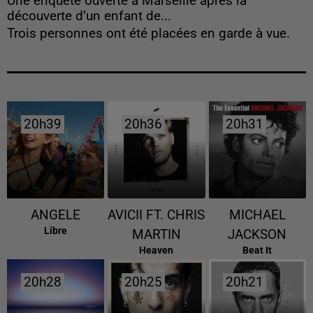
Une enquête ouverte à Marseille après la
découverte d’un enfant de...
Trois personnes ont été placées en garde à vue.
20h39
20h39
20h36
20h36
20h31
20h31
ANGELE
AVICII FT. CHRIS
MICHAEL
Libre
MARTIN
JACKSON
Heaven
Beat It
20h28
20h28
20h25
20h25
20h21
20h21