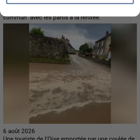
ingérences...
Sollicité, Sébastien Lecornu annonce un "travail
commun" avec les partis à la rentrée.
6 août 2026
Une touriste de l’Oise emportée par une coulée de