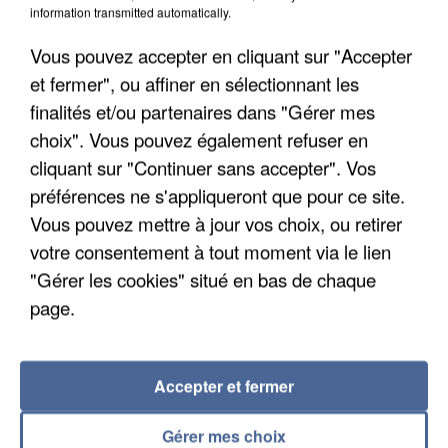
Un cofondateur du réseau avait été interpellé
information transmitted automatically.
quelques jours plus tôt.
Vous pouvez accepter en cliquant sur "Accepter
et fermer", ou affiner en sélectionnant les
finalités et/ou partenaires dans "Gérer mes
choix". Vous pouvez également refuser en
cliquant sur "Continuer sans accepter". Vos
préférences ne s'appliqueront que pour ce site.
Vous pouvez mettre à jour vos choix, ou retirer
votre consentement à tout moment via le lien
"Gérer les cookies" situé en bas de chaque
page.
Accepter et fermer
6 août 2026
Gabriel Attal et Raphaël Glucksmann visés par des
Gérer mes choix