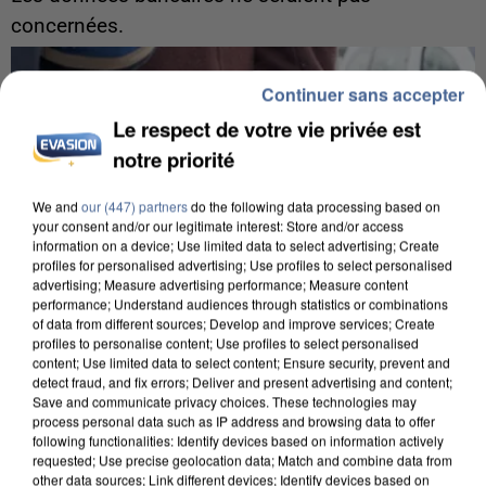
concernées.
Continuer sans accepter
Le respect de votre vie privée est
notre priorité
We and
our (447) partners
do the following data processing based on
your consent and/or our legitimate interest: Store and/or access
information on a device; Use limited data to select advertising; Create
profiles for personalised advertising; Use profiles to select personalised
advertising; Measure advertising performance; Measure content
performance; Understand audiences through statistics or combinations
of data from different sources; Develop and improve services; Create
profiles to personalise content; Use profiles to select personalised
content; Use limited data to select content; Ensure security, prevent and
detect fraud, and fix errors; Deliver and present advertising and content;
Save and communicate privacy choices. These technologies may
7 août 2026
process personal data such as IP address and browsing data to offer
following functionalities: Identify devices based on information actively
Un second cadre de la DZ Mafia interpellé en
requested; Use precise geolocation data; Match and combine data from
Algérie
other data sources; Link different devices; Identify devices based on