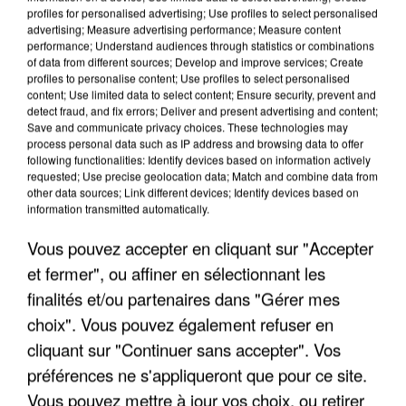
profiles for personalised advertising; Use profiles to select personalised
ingérences...
advertising; Measure advertising performance; Measure content
Sollicité, Sébastien Lecornu annonce un "travail
performance; Understand audiences through statistics or combinations
of data from different sources; Develop and improve services; Create
commun" avec les partis à la rentrée.
profiles to personalise content; Use profiles to select personalised
content; Use limited data to select content; Ensure security, prevent and
detect fraud, and fix errors; Deliver and present advertising and content;
Save and communicate privacy choices. These technologies may
process personal data such as IP address and browsing data to offer
following functionalities: Identify devices based on information actively
requested; Use precise geolocation data; Match and combine data from
other data sources; Link different devices; Identify devices based on
information transmitted automatically.
Vous pouvez accepter en cliquant sur "Accepter
et fermer", ou affiner en sélectionnant les
finalités et/ou partenaires dans "Gérer mes
choix". Vous pouvez également refuser en
cliquant sur "Continuer sans accepter". Vos
préférences ne s'appliqueront que pour ce site.
6 août 2026
Vous pouvez mettre à jour vos choix, ou retirer