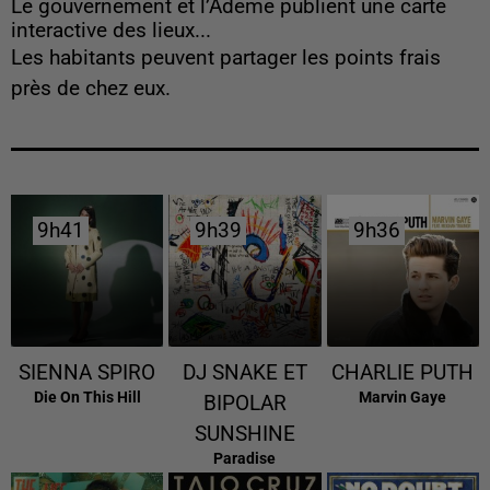
Le gouvernement et l’Ademe publient une carte
interactive des lieux...
Les habitants peuvent partager les points frais
près de chez eux.
9h41
9h41
9h39
9h39
9h36
9h36
SIENNA SPIRO
DJ SNAKE ET
CHARLIE PUTH
Die On This Hill
Marvin Gaye
BIPOLAR
SUNSHINE
Paradise