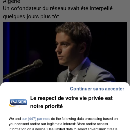
Algérie
Un cofondateur du réseau avait été interpellé
quelques jours plus tôt.
Continuer sans accepter
Le respect de votre vie privée est
notre priorité
We and
our (447) partners
do the following data processing based on
6 août 2026
your consent and/or our legitimate interest: Store and/or access
Gabriel Attal et Raphaël Glucksmann visés par des
information on a device; Use limited data to select advertising; Create