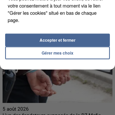
Une touriste de l’Oise emportée par une coulée de
votre consentement à tout moment via le lien
boue en Haute-Savoie
"Gérer les cookies" situé en bas de chaque
Son corps a été retrouvé à cinq kilomètres de là.
page.
Accepter et fermer
Gérer mes choix
5 août 2026