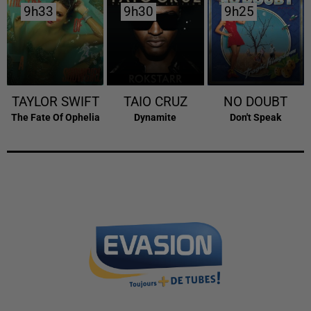
9h33
9h33
9h30
9h30
9h25
9h25
TAYLOR SWIFT
TAIO CRUZ
NO DOUBT
The Fate Of Ophelia
Dynamite
Don't Speak