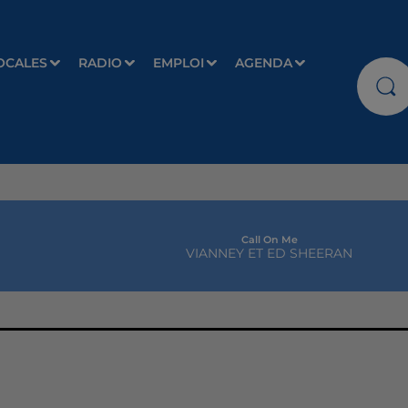
OCALES
RADIO
EMPLOI
AGENDA
Call On Me
VIANNEY ET ED SHEERAN