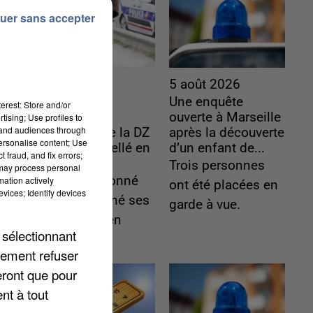
uer sans accepter
la
5 août 2026
5 août 2026
L’un des
Une enquête
erest: Store and/or
fondateurs
ouverte à Marseille
tising; Use profiles to
ée
tand audiences through
supposés de la DZ
après la découverte
personalise content; Use
Mafia interpellé en
d’un enfant de...
 fraud, and fix errors;
ce
Algérie
Trois personnes
 may process personal
Il est soupçonné
mation actively
ont été placées en
vices; Identify devices
d'y avoir mené ses
garde à vue.
opérations en
 sélectionnant
France.
lement refuser
eront que pour
nt à tout