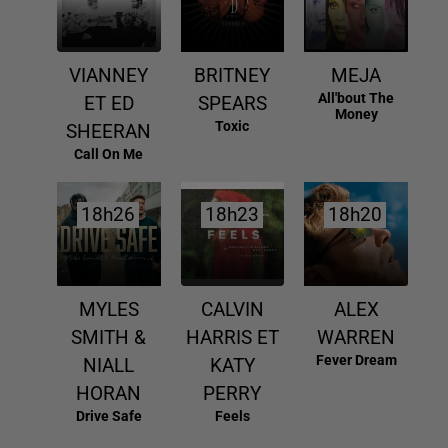
VIANNEY
BRITNEY
MEJA
All'bout The
ET ED
SPEARS
Money
Toxic
SHEERAN
Call On Me
18h26
18h26
18h23
18h23
18h20
18h20
MYLES
CALVIN
ALEX
SMITH &
HARRIS ET
WARREN
Fever Dream
NIALL
KATY
HORAN
PERRY
Drive Safe
Feels