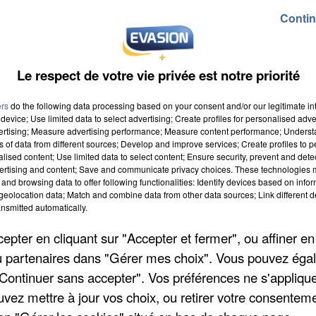
Contin
 la cause du cancer pédiatrique... et de collecter des fonds pour 
Le respect de votre vie privée est notre priorité
...
ers
do the following data processing based on your consent and/or our legitimate int
ins de 11 ans
device; Use limited data to select advertising; Create profiles for personalised adver
ant à toutes et à tous de participer à cette opération pour la dur
vertising; Measure advertising performance; Measure content performance; Unders
ns of data from different sources; Develop and improve services; Create profiles to 
.
alised content; Use limited data to select content; Ensure security, prevent and detect
ciel (kids United et gagnante de l'eurovision 2020), Nour The Voi
ertising and content; Save and communicate privacy choices. These technologies
de finale de the Voice)
and browsing data to offer following functionalities: Identify devices based on infor
eolocation data; Match and combine data from other data sources; Link different de
nsmitted automatically.
pter en cliquant sur "Accepter et fermer", ou affiner en
/ou partenaires dans "Gérer mes choix". Vous pouvez éga
"Continuer sans accepter". Vos préférences ne s'appliqu
uvez mettre à jour vos choix, ou retirer votre consenteme
 11h30