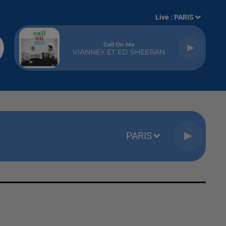
Live :
PARIS
Call On Me
VIANNEY ET ED SHEERAN
PARIS