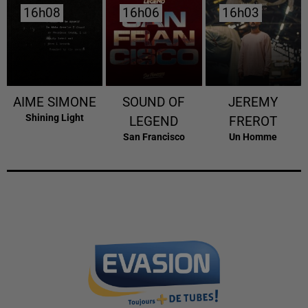
16h08
16h08
16h06
16h06
16h03
16h03
AIME SIMONE
SOUND OF
JEREMY
Shining Light
LEGEND
FREROT
San Francisco
Un Homme