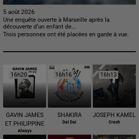
5 août 2026
Une enquête ouverte à Marseille après la
découverte d’un enfant de...
Trois personnes ont été placées en garde à vue.
16h20
16h20
16h16
16h16
16h13
16h13
GAVIN JAMES
SHAKIRA
JOSEPH KAMEL
Dai Dai
Crash
ET PHILIPPINE
Always