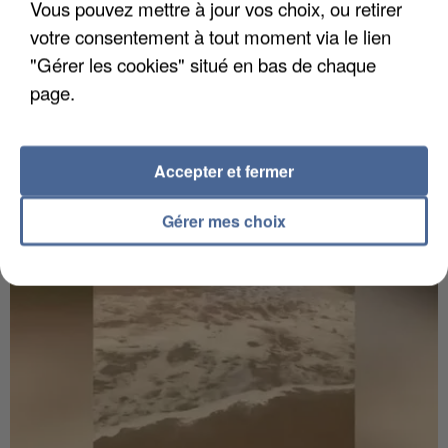
Vous pouvez mettre à jour vos choix, ou retirer
6 août 2026
votre consentement à tout moment via le lien
Gabriel Attal et Raphaël Glucksmann visés par des
"Gérer les cookies" situé en bas de chaque
ingérences...
page.
Sollicité, Sébastien Lecornu annonce un "travail
commun" avec les partis à la rentrée.
Accepter et fermer
Gérer mes choix