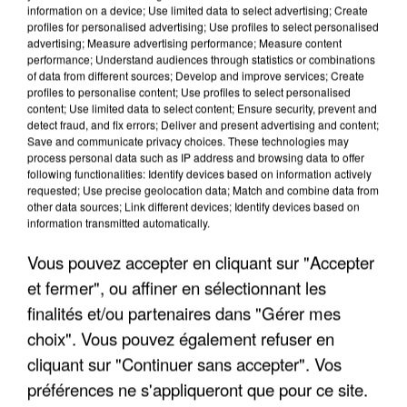
7 août 2026
information on a device; Use limited data to select advertising; Create
Un second cadre de la DZ Mafia interpellé en
profiles for personalised advertising; Use profiles to select personalised
advertising; Measure advertising performance; Measure content
Algérie
performance; Understand audiences through statistics or combinations
Un cofondateur du réseau avait été interpellé
of data from different sources; Develop and improve services; Create
quelques jours plus tôt.
profiles to personalise content; Use profiles to select personalised
content; Use limited data to select content; Ensure security, prevent and
detect fraud, and fix errors; Deliver and present advertising and content;
Save and communicate privacy choices. These technologies may
process personal data such as IP address and browsing data to offer
following functionalities: Identify devices based on information actively
requested; Use precise geolocation data; Match and combine data from
other data sources; Link different devices; Identify devices based on
information transmitted automatically.
Vous pouvez accepter en cliquant sur "Accepter
et fermer", ou affiner en sélectionnant les
finalités et/ou partenaires dans "Gérer mes
choix". Vous pouvez également refuser en
cliquant sur "Continuer sans accepter". Vos
préférences ne s'appliqueront que pour ce site.