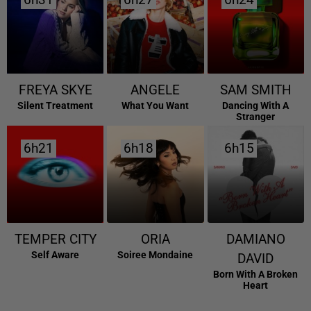
6h31
6h31
6h27
6h27
6h24
6h24
FREYA SKYE
ANGELE
SAM SMITH
Silent Treatment
What You Want
Dancing With A
Stranger
6h21
6h21
6h18
6h18
6h15
6h15
TEMPER CITY
ORIA
DAMIANO
Self Aware
Soiree Mondaine
DAVID
Born With A Broken
Heart