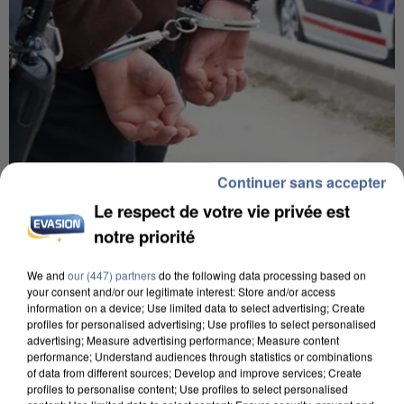
Continuer sans accepter
7 août 2026
Le respect de votre vie privée est
Un second cadre de la DZ Mafia interpellé en
Algérie
notre priorité
Un cofondateur du réseau avait été interpellé
We and
our (447) partners
do the following data processing based on
quelques jours plus tôt.
your consent and/or our legitimate interest: Store and/or access
information on a device; Use limited data to select advertising; Create
profiles for personalised advertising; Use profiles to select personalised
advertising; Measure advertising performance; Measure content
performance; Understand audiences through statistics or combinations
of data from different sources; Develop and improve services; Create
profiles to personalise content; Use profiles to select personalised