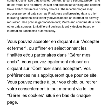
content; Use limited data to select content; Ensure security, prevent and
detect fraud, and fix errors; Deliver and present advertising and content;
Save and communicate privacy choices. These technologies may
process personal data such as IP address and browsing data to offer
following functionalities: Identify devices based on information actively
requested; Use precise geolocation data; Match and combine data from
other data sources; Link different devices; Identify devices based on
information transmitted automatically.
Vous pouvez accepter en cliquant sur "Accepter
et fermer", ou affiner en sélectionnant les
finalités et/ou partenaires dans "Gérer mes
6 août 2026
Gabriel Attal et Raphaël Glucksmann visés par des
choix". Vous pouvez également refuser en
ingérences...
cliquant sur "Continuer sans accepter". Vos
Sollicité, Sébastien Lecornu annonce un "travail
préférences ne s'appliqueront que pour ce site.
commun" avec les partis à la rentrée.
Vous pouvez mettre à jour vos choix, ou retirer
votre consentement à tout moment via le lien
"Gérer les cookies" situé en bas de chaque
page.