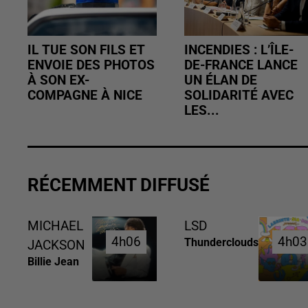
IL TUE SON FILS ET
INCENDIES : L’ÎLE-
ENVOIE DES PHOTOS
DE-FRANCE LANCE
À SON EX-
UN ÉLAN DE
COMPAGNE À NICE
SOLIDARITÉ AVEC
LES...
RÉCEMMENT DIFFUSÉ
MICHAEL
LSD
4h06
4h06
4h03
4h03
Thunderclouds
JACKSON
Billie Jean