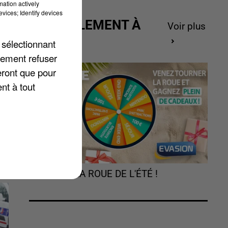
mation actively
vices; Identify devices
ACTUELLEMENT À
Voir plus
GAGNER
 sélectionnant
lement refuser
eront que pour
nt à tout
TOURNEZ LA ROUE DE L'ÉTÉ !