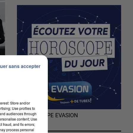
uer sans accepter
erest: Store and/or
tising; Use profiles to
tand audiences through
L'HOROSCOPE EVASION
personalise content; Use
 fraud, and fix errors;
 may process personal