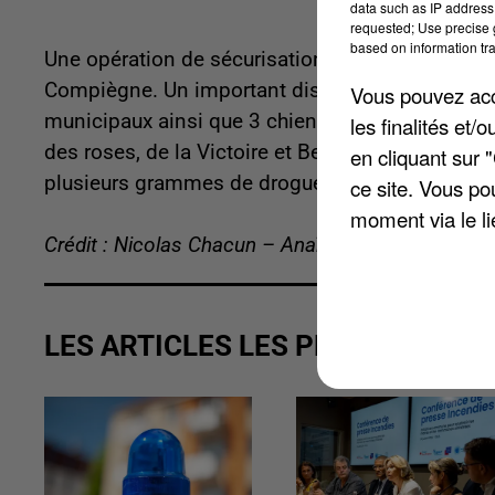
data such as IP address 
requested; Use precise g
based on information tra
Une opération de sécurisation et de lutte contre 
Compiègne. Un important dispositif a été déploy
Vous pouvez acce
municipaux ainsi que 3 chiens. Selon nos informa
les finalités et
des roses, de la Victoire et Bellicart. Elle a ét
en cliquant sur 
plusieurs grammes de drogue. Une personne a ét
ce site. Vous po
moment via le li
Crédit : Nicolas Chacun – Anaïs Boubrit
LES ARTICLES LES PLUS VUS