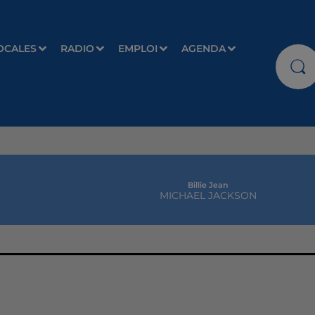
OCALES
RADIO
EMPLOI
AGENDA
Billie Jean
MICHAEL JACKSON