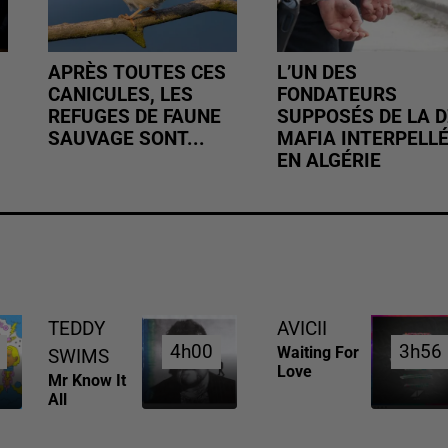
APRÈS TOUTES CES
L’UN DES
CANICULES, LES
FONDATEURS
REFUGES DE FAUNE
SUPPOSÉS DE LA D
SAUVAGE SONT...
MAFIA INTERPELL
EN ALGÉRIE
TEDDY
AVICII
4h00
4h00
3h56
3h56
Waiting For
SWIMS
Love
Mr Know It
All