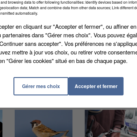
and browsing data to offer following functionalities: Identify devices based on infor
eolocation data; Match and combine data from other data sources; Link different de
nsmitted automatically.
les stupéfiants a été menée jeudi par la police de
és dont 20 policiers nationaux et 8 policiers
pter en cliquant sur "Accepter et fermer", ou affiner en
tions, l'opération concernait les quartiers du Clos
/ou partenaires dans "Gérer mes choix". Vous pouvez éga
é menée de 13h45 à 16h15. Les policiers ont saisi
"Continuer sans accepter". Vos préférences ne s'appliqu
é interpellée pour port d'arme prohibé.
uvez mettre à jour vos choix, ou retirer votre consenteme
en "Gérer les cookies" situé en bas de chaque page.
Gérer mes choix
Accepter et fermer