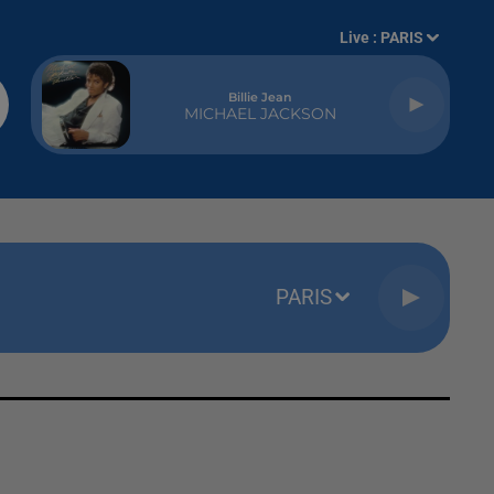
Live :
PARIS
Billie Jean
MICHAEL JACKSON
PARIS