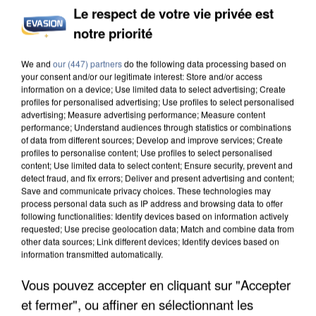
Le respect de votre vie privée est
notre priorité
L’UN DES FONDATEURS SUPPOSÉS DE LA DZ
We and
our (447) partners
do the following data processing based on
MAFIA INTERPELLÉ EN ALGÉRIE
your consent and/or our legitimate interest: Store and/or access
information on a device; Use limited data to select advertising; Create
profiles for personalised advertising; Use profiles to select personalised
advertising; Measure advertising performance; Measure content
performance; Understand audiences through statistics or combinations
of data from different sources; Develop and improve services; Create
profiles to personalise content; Use profiles to select personalised
content; Use limited data to select content; Ensure security, prevent and
detect fraud, and fix errors; Deliver and present advertising and content;
Save and communicate privacy choices. These technologies may
process personal data such as IP address and browsing data to offer
following functionalities: Identify devices based on information actively
requested; Use precise geolocation data; Match and combine data from
other data sources; Link different devices; Identify devices based on
information transmitted automatically.
Vous pouvez accepter en cliquant sur "Accepter
et fermer", ou affiner en sélectionnant les