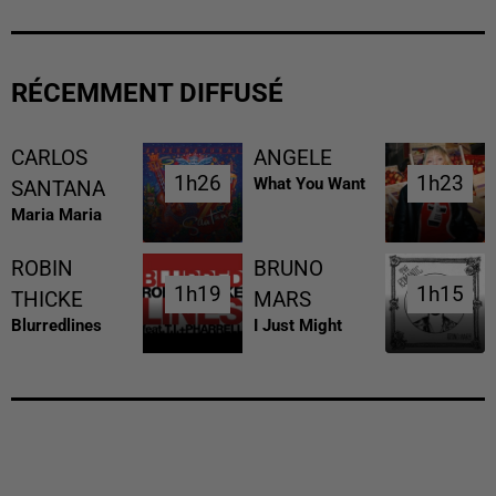
RÉCEMMENT DIFFUSÉ
CARLOS
ANGELE
1h26
1h26
1h23
1h23
What You Want
SANTANA
Maria Maria
ROBIN
BRUNO
1h19
1h19
1h15
1h15
THICKE
MARS
Blurredlines
I Just Might