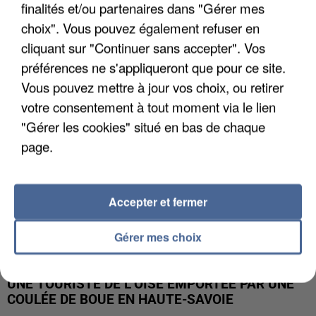
finalités et/ou partenaires dans "Gérer mes
UN SECOND CADRE DE LA DZ MAFIA
choix". Vous pouvez également refuser en
INTERPELLÉ EN ALGÉRIE
cliquant sur "Continuer sans accepter". Vos
préférences ne s'appliqueront que pour ce site.
Vous pouvez mettre à jour vos choix, ou retirer
votre consentement à tout moment via le lien
"Gérer les cookies" situé en bas de chaque
page.
Accepter et fermer
Gérer mes choix
UNE TOURISTE DE L’OISE EMPORTÉE PAR UNE
COULÉE DE BOUE EN HAUTE-SAVOIE