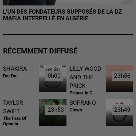
L’UN DES FONDATEURS SUPPOSÉS DE LA DZ
MAFIA INTERPELLÉ EN ALGÉRIE
RÉCEMMENT DIFFUSÉ
SHAKIRA
LILLY WOOD
0h00
0h00
23h56
23h56
Dai Dai
AND THE
PRICK
Prayer In C
TAYLOR
SOPRANO
23h53
23h53
23h49
23h49
Clown
SWIFT
The Fate Of
Ophelia