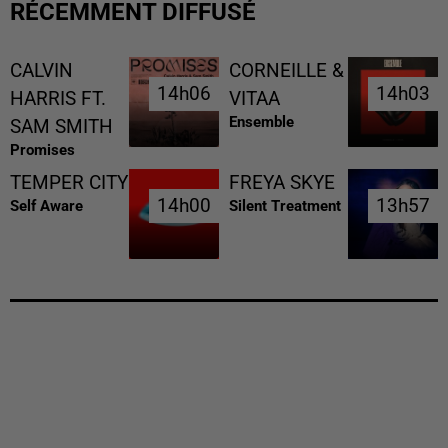
RÉCEMMENT DIFFUSÉ
CALVIN
CORNEILLE &
14h06
14h06
14h03
14h03
HARRIS FT.
VITAA
Ensemble
SAM SMITH
Promises
TEMPER CITY
FREYA SKYE
14h00
14h00
13h57
13h57
Self Aware
Silent Treatment