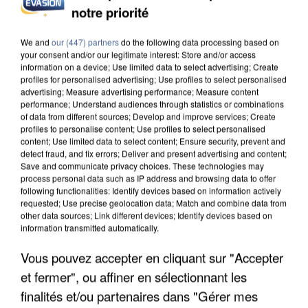
INCENDIES : L’ÎLE-DE-FRANCE LANCE UN ÉLAN
notre priorité
DE SOLIDARITÉ AVEC LES...
We and
our (447) partners
do the following data processing based on
your consent and/or our legitimate interest: Store and/or access
information on a device; Use limited data to select advertising; Create
profiles for personalised advertising; Use profiles to select personalised
advertising; Measure advertising performance; Measure content
performance; Understand audiences through statistics or combinations
of data from different sources; Develop and improve services; Create
profiles to personalise content; Use profiles to select personalised
content; Use limited data to select content; Ensure security, prevent and
detect fraud, and fix errors; Deliver and present advertising and content;
Save and communicate privacy choices. These technologies may
process personal data such as IP address and browsing data to offer
following functionalities: Identify devices based on information actively
requested; Use precise geolocation data; Match and combine data from
other data sources; Link different devices; Identify devices based on
information transmitted automatically.
Vous pouvez accepter en cliquant sur "Accepter
APRÈS TOUTES CES CANICULES, LES REFUGES
et fermer", ou affiner en sélectionnant les
DE FAUNE SAUVAGE SONT...
finalités et/ou partenaires dans "Gérer mes