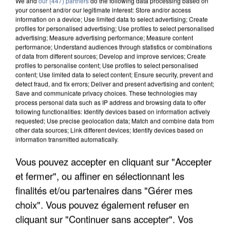
We and
our (447) partners
do the following data processing based on
your consent and/or our legitimate interest: Store and/or access
information on a device; Use limited data to select advertising; Create
profiles for personalised advertising; Use profiles to select personalised
advertising; Measure advertising performance; Measure content
performance; Understand audiences through statistics or combinations
of data from different sources; Develop and improve services; Create
profiles to personalise content; Use profiles to select personalised
content; Use limited data to select content; Ensure security, prevent and
detect fraud, and fix errors; Deliver and present advertising and content;
Save and communicate privacy choices. These technologies may
process personal data such as IP address and browsing data to offer
following functionalities: Identify devices based on information actively
requested; Use precise geolocation data; Match and combine data from
other data sources; Link different devices; Identify devices based on
information transmitted automatically.
APRÈS TOUTES CES CANICULES, LES REFUGES
DE FAUNE SAUVAGE SONT...
Vous pouvez accepter en cliquant sur "Accepter
et fermer", ou affiner en sélectionnant les
finalités et/ou partenaires dans "Gérer mes
choix". Vous pouvez également refuser en
cliquant sur "Continuer sans accepter". Vos