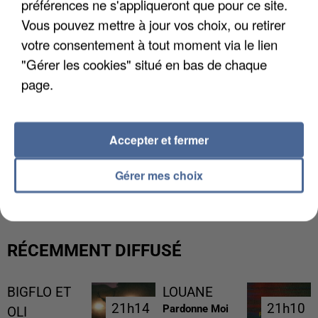
préférences ne s'appliqueront que pour ce site.
Vous pouvez mettre à jour vos choix, ou retirer
votre consentement à tout moment via le lien
"Gérer les cookies" situé en bas de chaque
page.
Accepter et fermer
L’UN DES FONDATEURS SUPPOSÉS DE LA DZ
MAFIA INTERPELLÉ EN ALGÉRIE
Gérer mes choix
RÉCEMMENT DIFFUSÉ
BIGFLO ET
LOUANE
21h14
21h14
21h10
21h10
Pardonne Moi
OLI