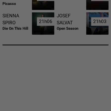
Picasso
SIENNA
JOSEF
21h06
21h06
21h03
21h03
SPIRO
SALVAT
Die On This Hill
Open Season