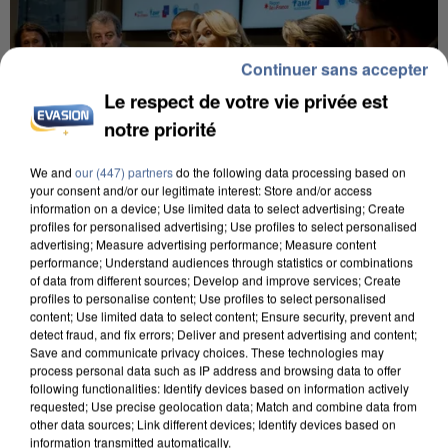
Continuer sans accepter
Le respect de votre vie privée est
notre priorité
We and
our (447) partners
do the following data processing based on
your consent and/or our legitimate interest: Store and/or access
information on a device; Use limited data to select advertising; Create
profiles for personalised advertising; Use profiles to select personalised
INCENDIES : L’ÎLE-DE-FRANCE LANCE UN ÉLAN
advertising; Measure advertising performance; Measure content
DE SOLIDARITÉ AVEC LES...
performance; Understand audiences through statistics or combinations
of data from different sources; Develop and improve services; Create
profiles to personalise content; Use profiles to select personalised
content; Use limited data to select content; Ensure security, prevent and
detect fraud, and fix errors; Deliver and present advertising and content;
Save and communicate privacy choices. These technologies may
process personal data such as IP address and browsing data to offer
following functionalities: Identify devices based on information actively
requested; Use precise geolocation data; Match and combine data from
other data sources; Link different devices; Identify devices based on
information transmitted automatically.