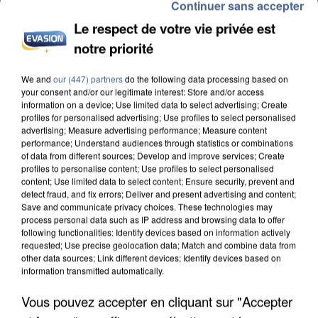
Continuer sans accepter
Le respect de votre vie privée est
notre priorité
We and
our (447) partners
do the following data processing based on
INCENDIES : L’ÎLE-DE-FRANCE LANCE UN ÉLAN
your consent and/or our legitimate interest: Store and/or access
DE SOLIDARITÉ AVEC LES...
information on a device; Use limited data to select advertising; Create
profiles for personalised advertising; Use profiles to select personalised
advertising; Measure advertising performance; Measure content
performance; Understand audiences through statistics or combinations
of data from different sources; Develop and improve services; Create
profiles to personalise content; Use profiles to select personalised
content; Use limited data to select content; Ensure security, prevent and
detect fraud, and fix errors; Deliver and present advertising and content;
Save and communicate privacy choices. These technologies may
process personal data such as IP address and browsing data to offer
following functionalities: Identify devices based on information actively
requested; Use precise geolocation data; Match and combine data from
other data sources; Link different devices; Identify devices based on
information transmitted automatically.
Vous pouvez accepter en cliquant sur "Accepter