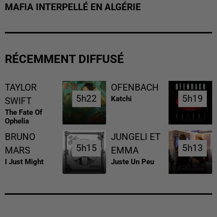
MAFIA INTERPELLÉ EN ALGÉRIE
RÉCEMMENT DIFFUSÉ
TAYLOR
OFENBACH
5h22
5h22
5h19
5h19
Katchi
SWIFT
The Fate Of
Ophelia
BRUNO
JUNGELI ET
5h15
5h15
5h13
5h13
MARS
EMMA
I Just Might
Juste Un Peu