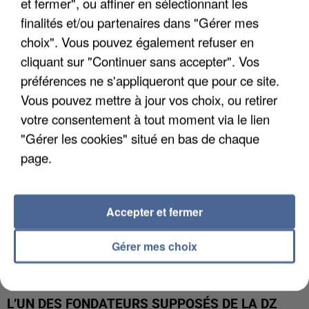
et fermer", ou affiner en sélectionnant les
finalités et/ou partenaires dans "Gérer mes
APRÈS TOUTES CES CANICULES, LES REFUGES
choix". Vous pouvez également refuser en
DE FAUNE SAUVAGE SONT...
cliquant sur "Continuer sans accepter". Vos
préférences ne s'appliqueront que pour ce site.
Vous pouvez mettre à jour vos choix, ou retirer
votre consentement à tout moment via le lien
"Gérer les cookies" situé en bas de chaque
page.
Accepter et fermer
Gérer mes choix
L’UN DES FONDATEURS SUPPOSÉS DE LA DZ