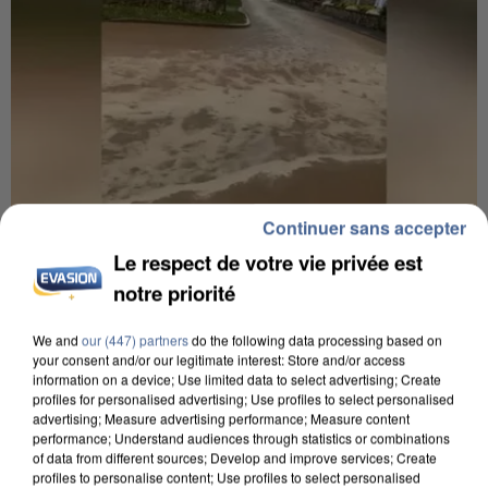
Continuer sans accepter
Le respect de votre vie privée est
6 août 2026
Une touriste de l’Oise emportée par une coulée de
notre priorité
boue en Haute-Savoie
Son corps a été retrouvé à cinq kilomètres de là.
We and
our (447) partners
do the following data processing based on
your consent and/or our legitimate interest: Store and/or access
information on a device; Use limited data to select advertising; Create
profiles for personalised advertising; Use profiles to select personalised
advertising; Measure advertising performance; Measure content
performance; Understand audiences through statistics or combinations
of data from different sources; Develop and improve services; Create
profiles to personalise content; Use profiles to select personalised