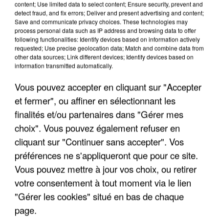
content; Use limited data to select content; Ensure security, prevent and
detect fraud, and fix errors; Deliver and present advertising and content;
Save and communicate privacy choices. These technologies may
process personal data such as IP address and browsing data to offer
following functionalities: Identify devices based on information actively
requested; Use precise geolocation data; Match and combine data from
other data sources; Link different devices; Identify devices based on
information transmitted automatically.
Vous pouvez accepter en cliquant sur "Accepter
et fermer", ou affiner en sélectionnant les
5 août 2026
finalités et/ou partenaires dans "Gérer mes
L’un des fondateurs supposés de la DZ Mafia
choix". Vous pouvez également refuser en
interpellé en Algérie
cliquant sur "Continuer sans accepter". Vos
Il est soupçonné d'y avoir mené ses opérations en
préférences ne s'appliqueront que pour ce site.
France.
Vous pouvez mettre à jour vos choix, ou retirer
votre consentement à tout moment via le lien
"Gérer les cookies" situé en bas de chaque
page.