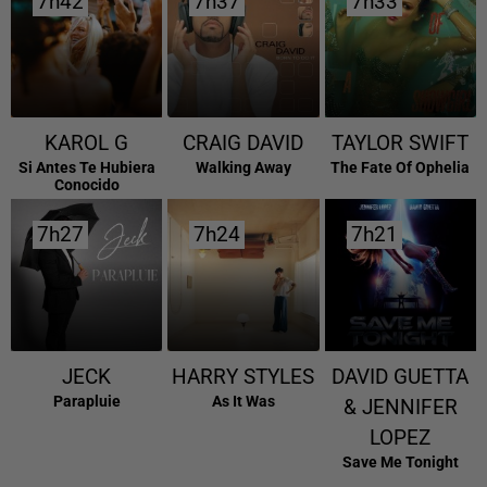
7h42
7h42
7h37
7h37
7h33
7h33
KAROL G
CRAIG DAVID
TAYLOR SWIFT
Si Antes Te Hubiera
Walking Away
The Fate Of Ophelia
Conocido
7h27
7h27
7h24
7h24
7h21
7h21
JECK
HARRY STYLES
DAVID GUETTA
Parapluie
As It Was
& JENNIFER
LOPEZ
Save Me Tonight