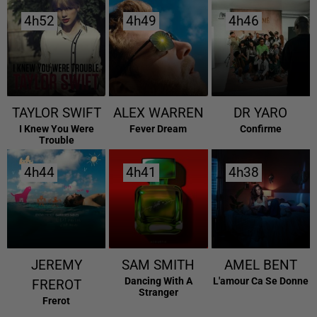
4h52
4h52
4h49
4h49
4h46
4h46
TAYLOR SWIFT
ALEX WARREN
DR YARO
I Knew You Were
Fever Dream
Confirme
Trouble
4h44
4h44
4h41
4h41
4h38
4h38
JEREMY
SAM SMITH
AMEL BENT
Dancing With A
L'amour Ca Se Donne
FREROT
Stranger
Frerot