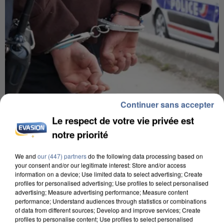
Continuer sans accepter
Le respect de votre vie privée est
7 août 2026
Un second cadre de la DZ Mafia interpellé en
notre priorité
Algérie
Un cofondateur du réseau avait été interpellé
We and
our (447) partners
do the following data processing based on
your consent and/or our legitimate interest: Store and/or access
quelques jours plus tôt.
information on a device; Use limited data to select advertising; Create
profiles for personalised advertising; Use profiles to select personalised
advertising; Measure advertising performance; Measure content
performance; Understand audiences through statistics or combinations
of data from different sources; Develop and improve services; Create
profiles to personalise content; Use profiles to select personalised