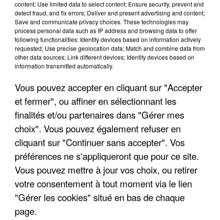
content; Use limited data to select content; Ensure security, prevent and
detect fraud, and fix errors; Deliver and present advertising and content;
Save and communicate privacy choices. These technologies may
process personal data such as IP address and browsing data to offer
following functionalities: Identify devices based on information actively
requested; Use precise geolocation data; Match and combine data from
other data sources; Link different devices; Identify devices based on
information transmitted automatically.
Vous pouvez accepter en cliquant sur "Accepter
et fermer", ou affiner en sélectionnant les
finalités et/ou partenaires dans "Gérer mes
6 août 2026
choix". Vous pouvez également refuser en
Gabriel Attal et Raphaël Glucksmann visés par des
cliquant sur "Continuer sans accepter". Vos
ingérences...
préférences ne s'appliqueront que pour ce site.
Sollicité, Sébastien Lecornu annonce un "travail
Vous pouvez mettre à jour vos choix, ou retirer
commun" avec les partis à la rentrée.
votre consentement à tout moment via le lien
"Gérer les cookies" situé en bas de chaque
page.