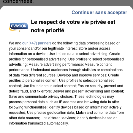
concernées.
Continuer sans accepter
Le respect de votre vie privée est
notre priorité
We and
our (447) partners
do the following data processing based on
your consent and/or our legitimate interest: Store and/or access
information on a device; Use limited data to select advertising; Create
profiles for personalised advertising; Use profiles to select personalised
advertising; Measure advertising performance; Measure content
performance; Understand audiences through statistics or combinations
of data from different sources; Develop and improve services; Create
profiles to personalise content; Use profiles to select personalised
content; Use limited data to select content; Ensure security, prevent and
detect fraud, and fix errors; Deliver and present advertising and content;
Save and communicate privacy choices. These technologies may
process personal data such as IP address and browsing data to offer
following functionalities: Identify devices based on information actively
7 août 2026
requested; Use precise geolocation data; Match and combine data from
Un second cadre de la DZ Mafia interpellé en
other data sources; Link different devices; Identify devices based on
Algérie
information transmitted automatically.
Un cofondateur du réseau avait été interpellé