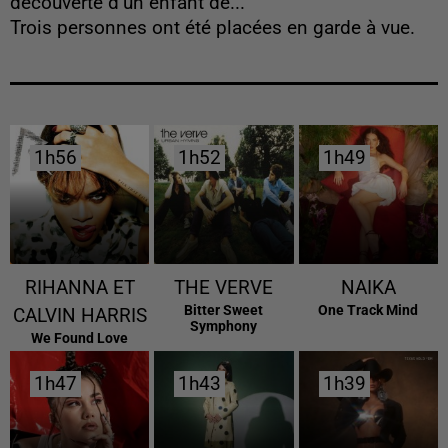
découverte d’un enfant de...
Trois personnes ont été placées en garde à vue.
1h56
1h56
1h52
1h52
1h49
1h49
RIHANNA ET
THE VERVE
NAIKA
Bitter Sweet
One Track Mind
CALVIN HARRIS
Symphony
We Found Love
1h47
1h47
1h43
1h43
1h39
1h39