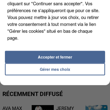
cliquant sur "Continuer sans accepter". Vos
préférences ne s'appliqueront que pour ce site.
Vous pouvez mettre à jour vos choix, ou retirer
votre consentement à tout moment via le lien
"Gérer les cookies" situé en bas de chaque
page.
Accepter et fermer
LES DONNÉES DE 300 000 CLIENTS DÉROBÉES À
INTERMARCHÉ APRÈS UNE...
Gérer mes choix
RÉCEMMENT DIFFUSÉ
AVA MAX
JEREMY