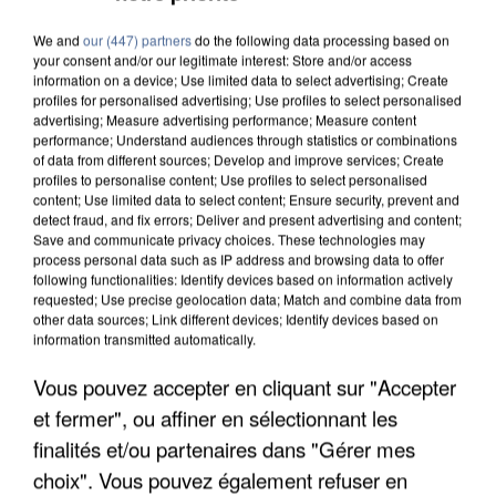
We and
our (447) partners
do the following data processing based on
your consent and/or our legitimate interest: Store and/or access
information on a device; Use limited data to select advertising; Create
profiles for personalised advertising; Use profiles to select personalised
advertising; Measure advertising performance; Measure content
performance; Understand audiences through statistics or combinations
of data from different sources; Develop and improve services; Create
profiles to personalise content; Use profiles to select personalised
content; Use limited data to select content; Ensure security, prevent and
detect fraud, and fix errors; Deliver and present advertising and content;
Save and communicate privacy choices. These technologies may
process personal data such as IP address and browsing data to offer
following functionalities: Identify devices based on information actively
requested; Use precise geolocation data; Match and combine data from
other data sources; Link different devices; Identify devices based on
information transmitted automatically.
UNE TOURISTE DE L’OISE EMPORTÉE PAR UNE
COULÉE DE BOUE EN HAUTE-SAVOIE
Vous pouvez accepter en cliquant sur "Accepter
et fermer", ou affiner en sélectionnant les
finalités et/ou partenaires dans "Gérer mes
choix". Vous pouvez également refuser en