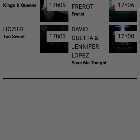
17h09
17h09
17h06
17h06
Kings & Queens
FREROT
Frerot
HOZIER
DAVID
17h03
17h03
17h00
17h00
Too Sweet
GUETTA &
JENNIFER
LOPEZ
Save Me Tonight