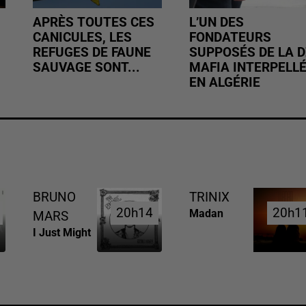
APRÈS TOUTES CES
L’UN DES
CANICULES, LES
FONDATEURS
REFUGES DE FAUNE
SUPPOSÉS DE LA D
SAUVAGE SONT...
MAFIA INTERPELL
EN ALGÉRIE
BRUNO
TRINIX
20h14
20h14
20h1
20h1
Madan
MARS
I Just Might