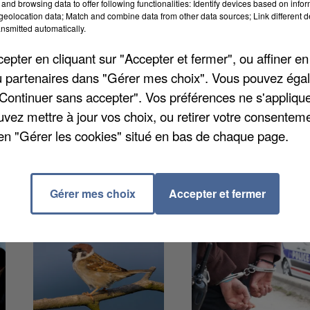
and browsing data to offer following functionalities: Identify devices based on infor
. Dans les Yvelines en 2022, les recrues du Service
eolocation data; Match and combine data from other data sources; Link different de
t été sur le terrain pas moins de 100.692 fois. Ce
nsmitted automatically.
curité civile. Par ailleurs, toujours l'année dernière, l
pter en cliquant sur "Accepter et fermer", ou affiner en
piers professionnels, au nombre de 1.210, et les
/ou partenaires dans "Gérer mes choix". Vous pouvez éga
"Continuer sans accepter". Vos préférences ne s'appliqu
uvez mettre à jour vos choix, ou retirer votre consenteme
en "Gérer les cookies" situé en bas de chaque page.
Gérer mes choix
Accepter et fermer