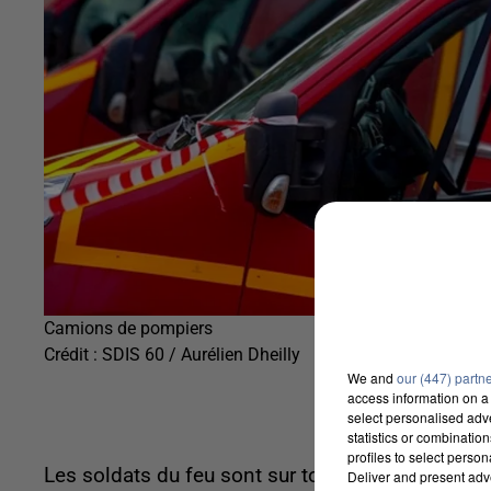
Camions de pompiers
Crédit :
SDIS 60 / Aurélien Dheilly
We and
our (447) partn
access information on a 
select personalised ad
statistics or combinatio
profiles to select person
Les soldats du feu sont sur tous les fronts : ac
Deliver and present adv