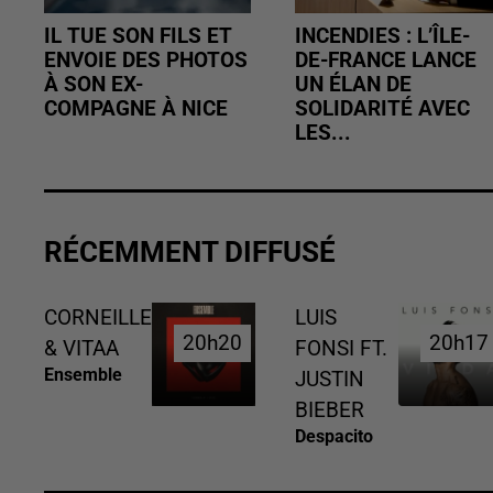
IL TUE SON FILS ET
INCENDIES : L’ÎLE-
ENVOIE DES PHOTOS
DE-FRANCE LANCE
À SON EX-
UN ÉLAN DE
COMPAGNE À NICE
SOLIDARITÉ AVEC
LES...
RÉCEMMENT DIFFUSÉ
CORNEILLE
LUIS
20h20
20h20
20h17
20h17
& VITAA
FONSI FT.
Ensemble
JUSTIN
BIEBER
Despacito