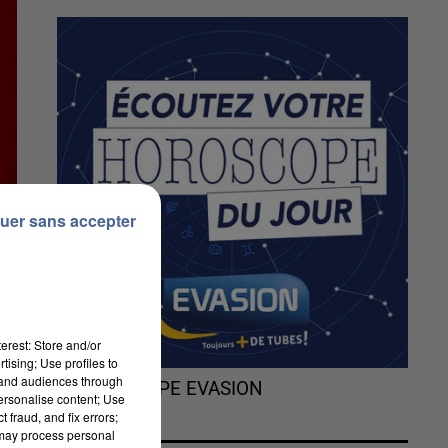
uer sans accepter
erest: Store and/or
tising; Use profiles to
tand audiences through
L'HOROSCOPE EVASION
personalise content; Use
 fraud, and fix errors;
 may process personal