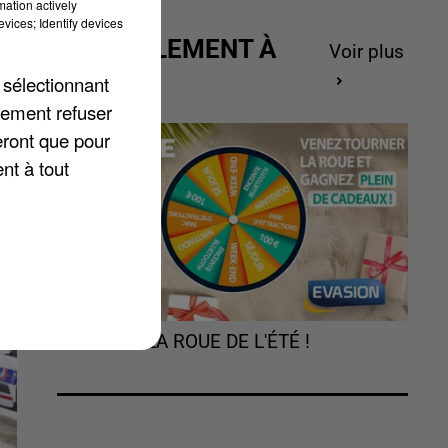
mation actively
vices; Identify devices
ACTUELLEMENT À
Voir plus
es
GAGNER
 sélectionnant
lement refuser
eront que pour
nt à tout
TOURNEZ LA ROUE DE L'ÉTÉ !