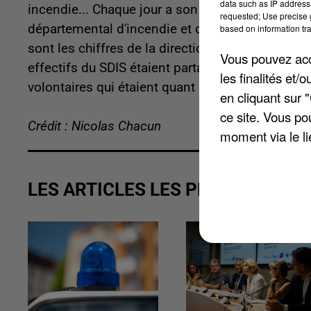
data such as IP address 
incendie... Chaque jour a son lot d'interventions
requested; Use precise g
départemental d'incendie et de secours (SDIS) on
based on information tra
sont les chiffres de la direction générale de la sé
Vous pouvez acce
effectifs du SDIS étaient partagés entre les pom
les finalités et
volontaires qui étaient quant à eux 2.257.
en cliquant sur 
ce site. Vous po
Crédit : Nicolas Chacun
moment via le li
LES ARTICLES LES PLUS VUS