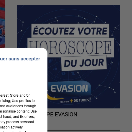
uer sans accepter
erest: Store and/or
tising; Use profiles to
tand audiences through
personalise content; Use
L'HOROSCOPE EVASION
 fraud, and fix errors;
 may process personal
mation actively