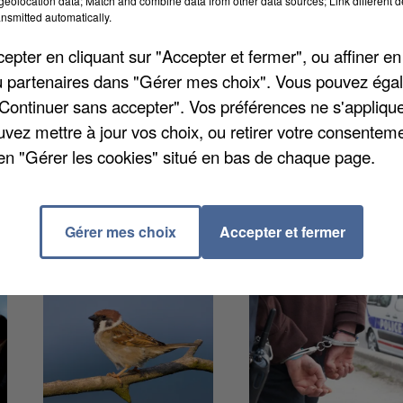
eolocation data; Match and combine data from other data sources; Link different de
e « cure d'austérité historique » à la rentrée
nsmitted automatically.
ermetures de classes pour quelque 2.170 ouvertures. C
pter en cliquant sur "Accepter et fermer", ou affiner en
 pour conséquence des classes restantes plus
/ou partenaires dans "Gérer mes choix". Vous pouvez éga
évoirait 73 fermetures de classes en septembre
"Continuer sans accepter". Vos préférences ne s'appliqu
ons.
uvez mettre à jour vos choix, ou retirer votre consenteme
en "Gérer les cookies" situé en bas de chaque page.
Gérer mes choix
Accepter et fermer