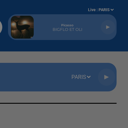
Live :
PARIS
Picasso
BIGFLO ET OLI
PARIS