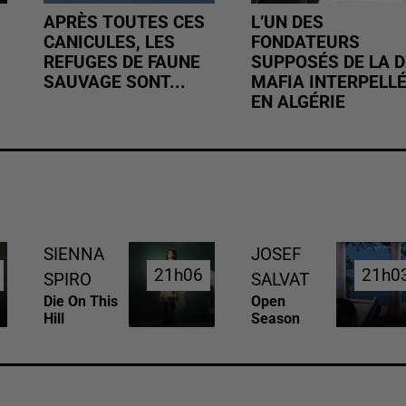
APRÈS TOUTES CES
L’UN DES
CANICULES, LES
FONDATEURS
REFUGES DE FAUNE
SUPPOSÉS DE LA D
SAUVAGE SONT...
MAFIA INTERPELL
EN ALGÉRIE
SIENNA
JOSEF
21h06
21h06
21h0
21h0
SPIRO
SALVAT
Die On This
Open
Hill
Season