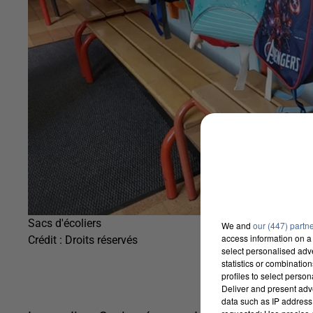
Sacs d'écoliers
We and
our (447) partn
access information on a 
Crédit :
Droits réservés
select personalised ad
statistics or combinatio
profiles to select person
Deliver and present adv
data such as IP address 