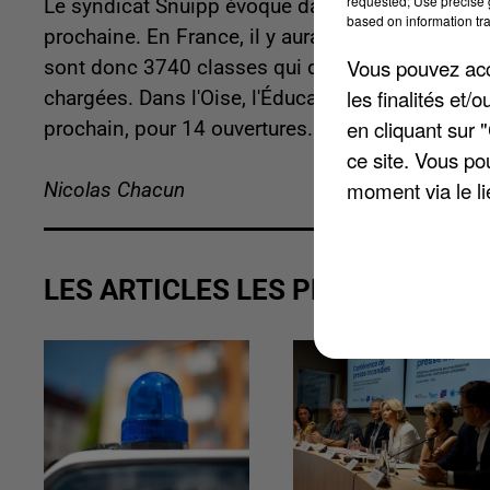
requested; Use precise g
Le syndicat Snuipp évoque dans un communiqué un
based on information tra
prochaine. En France, il y aura plus de 5.900 f
Vous pouvez acce
sont donc 3740 classes qui disparaîtront. Avec
les finalités et
chargées. Dans l'Oise, l'Éducation nationale pr
en cliquant sur 
prochain, pour 14 ouvertures. Soit 59 suppressi
ce site. Vous po
moment via le li
Nicolas Chacun
LES ARTICLES LES PLUS VUS