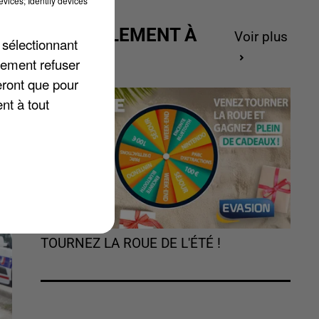
vices; Identify devices
e
ACTUELLEMENT À
Voir plus
 sélectionnant
GAGNER
lement refuser
eront que pour
nt à tout
TOURNEZ LA ROUE DE L'ÉTÉ !