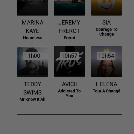
MARINA
JEREMY
SIA
Courage To
KAYE
FREROT
Change
Homeless
Frerot
11h00
11h00
10h57
10h57
10h54
10h54
TEDDY
AVICII
HELENA
Addicted To
Tout A Changé
SWIMS
You
Mr Know It All