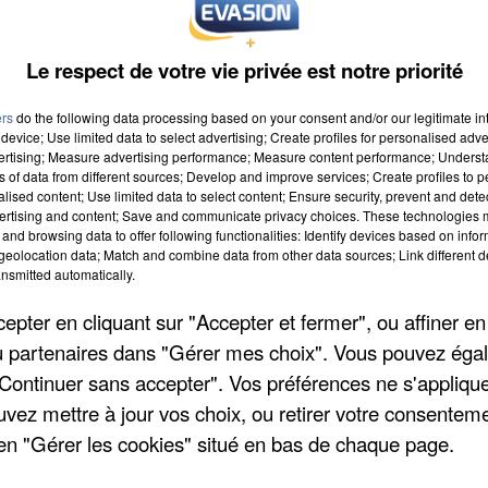
Le respect de votre vie privée est notre priorité
ers
do the following data processing based on your consent and/or our legitimate int
device; Use limited data to select advertising; Create profiles for personalised adver
vertising; Measure advertising performance; Measure content performance; Unders
ns of data from different sources; Develop and improve services; Create profiles to 
à 9h00
alised content; Use limited data to select content; Ensure security, prevent and detect
ertising and content; Save and communicate privacy choices. These technologies
à 19h59
and browsing data to offer following functionalities: Identify devices based on infor
eolocation data; Match and combine data from other data sources; Link different de
nsmitted automatically.
pter en cliquant sur "Accepter et fermer", ou affiner en
/ou partenaires dans "Gérer mes choix". Vous pouvez éga
"Continuer sans accepter". Vos préférences ne s'appliqu
uvez mettre à jour vos choix, ou retirer votre consenteme
en "Gérer les cookies" situé en bas de chaque page.