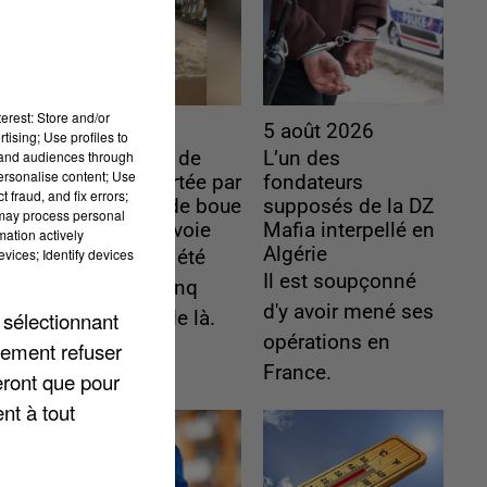
erest: Store and/or
6 août 2026
5 août 2026
tising; Use profiles to
tand audiences through
Une touriste de
L’un des
personalise content; Use
l’Oise emportée par
fondateurs
 fraud, and fix errors;
une coulée de boue
supposés de la DZ
 may process personal
en Haute-Savoie
Mafia interpellé en
mation actively
Algérie
vices; Identify devices
Son corps a été
Il est soupçonné
retrouvé à cinq
d'y avoir mené ses
 sélectionnant
kilomètres de là.
opérations en
lement refuser
France.
eront que pour
nt à tout