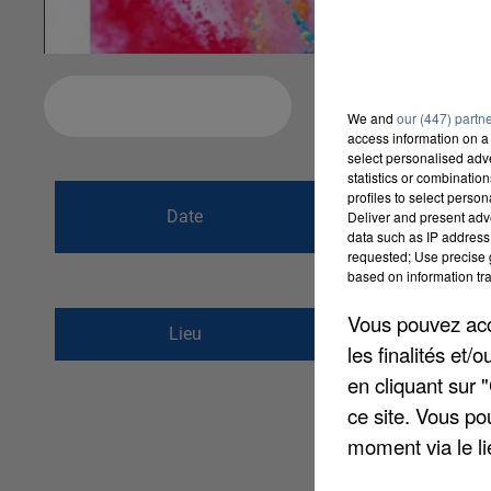
Ajouter à votre calendrier
We and
our (447) partn
access information on a 
select personalised ad
statistics or combinatio
du
25 juin 2022 
profiles to select person
Date
Deliver and present adv
au
25 juin 2022 
data such as IP address 
requested; Use precise g
based on information tra
Vous pouvez acce
Parc du Chatellier
Lieu
les finalités et
60600
Clermont
en cliquant sur 
ce site. Vous po
moment via le li